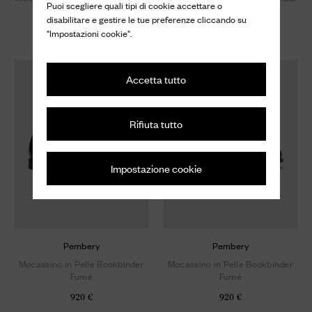
Puoi scegliere quali tipi di cookie accettare o
disabilitare e gestire le tue preferenze cliccando su
920 €
920 €
"Impostazioni cookie".
Avvisami
Accetta tutto
Rifiuta tutto
Impostazione cookie
Pembery
Pembery
Mocassino in Pelle Bookbinder
Mocassino in Pelle Bookbinder
Fumé
Fumé
920 €
920 €