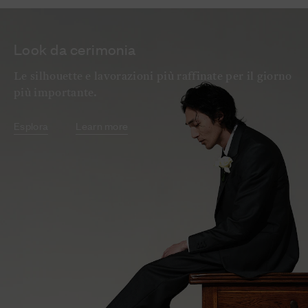
Look da cerimonia
Le silhouette e lavorazioni più raffinate per il giorno
più importante.
Esplora
Learn more