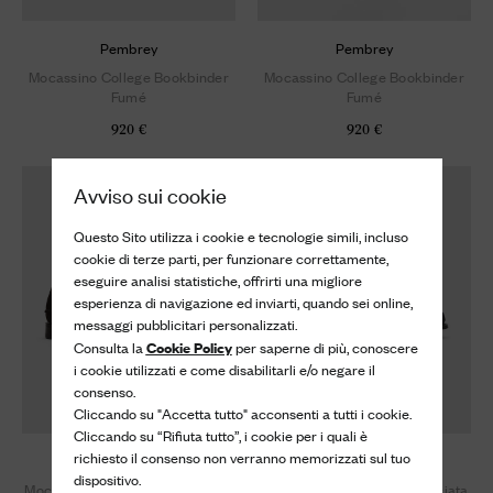
Pembrey
Pembrey
Mocassino College Bookbinder
Mocassino College Bookbinder
Fumé
Fumé
920 €
920 €
Avviso sui cookie
Questo Sito utilizza i cookie e tecnologie simili, incluso
cookie di terze parti, per funzionare correttamente,
eseguire analisi statistiche, offrirti una migliore
esperienza di navigazione ed inviarti, quando sei online,
messaggi pubblicitari personalizzati.
Cookie Policy
Consulta la
per saperne di più, conoscere
i cookie utilizzati e come disabilitarli e/o negare il
consenso.
Cliccando su "Accetta tutto" acconsenti a tutti i cookie.
Cliccando su “Rifiuta tutto”, i cookie per i quali è
richiesto il consenso non verranno memorizzati sul tuo
Pembrey
Pembrey
dispositivo.
Mocassino in Pelle Scamosciata
Mocassino in Pelle Scamosciata