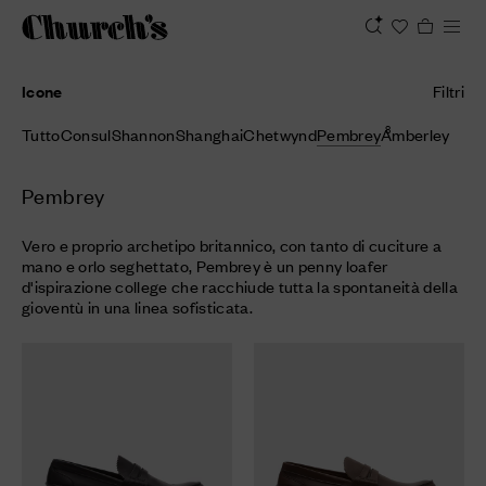
Icone
Filtri
8
Tutto
Consul
Shannon
Shanghai
Chetwynd
Pembrey
Amberley
Pembrey
Vero e proprio archetipo britannico, con tanto di cuciture a
mano e orlo seghettato, Pembrey è un penny loafer
d'ispirazione college che racchiude tutta la spontaneità della
gioventù in una linea sofisticata.