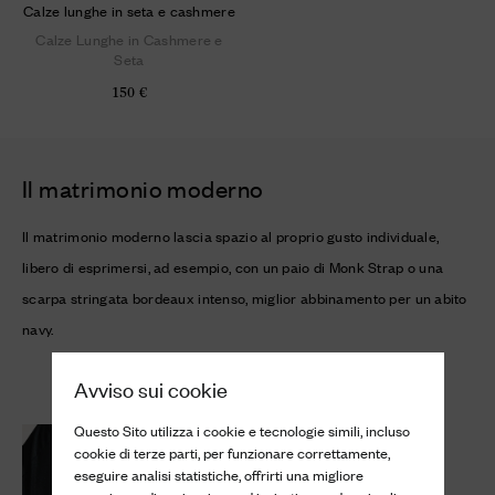
Calze lunghe in seta e cashmere
Calze Lunghe in Cashmere e
Seta
150 €
Il matrimonio moderno
Il matrimonio moderno lascia spazio al proprio gusto individuale,
libero di esprimersi, ad esempio, con un paio di Monk Strap o una
scarpa stringata bordeaux intenso, miglior abbinamento per un abito
navy.
Avviso sui cookie
Questo Sito utilizza i cookie e tecnologie simili, incluso
cookie di terze parti, per funzionare correttamente,
eseguire analisi statistiche, offrirti una migliore