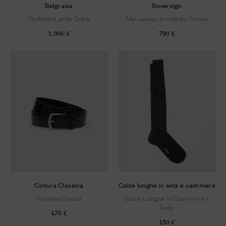
Belgravia
Sovereign
Oxford in pelle Doha
Mocassino in Velluto Crown
1.900 €
790 €
Cintura Classica
Calze lunghe in seta e cashmere
Polished Binder
Calze Lunghe in Cashmere e
Seta
470 €
150 €