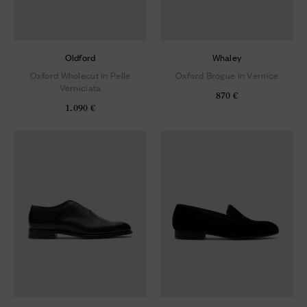
Oldford
Whaley
Oxford Wholecut in Pelle
Oxford Brogue in Vernice
Verniciata
870 €
1.090 €