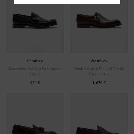
Pembrey
Westbury
Mocassino College Bookbinder
Monk Strap in Pelle di Vitello
Fumé
Decolorata
920 €
1.070 €