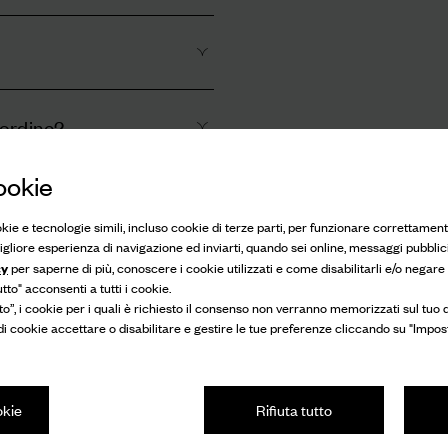
 ordine?
ookie
okie e tecnologie simili, incluso cookie di terze parti, per funzionare correttament
 migliore esperienza di navigazione ed inviarti, quando sei online, messaggi pubblici
cy
per saperne di più, conoscere i cookie utilizzati e come disabilitarli e/o negare
to" acconsenti a tutti i cookie.
to”, i cookie per i quali è richiesto il consenso non verranno memorizzati sul tuo d
 di cookie accettare o disabilitare e gestire le tue preferenze cliccando su "Impos
okie
Rifiuta tutto