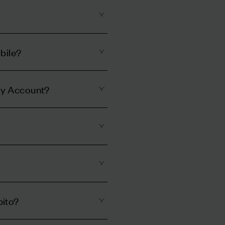
bile?
 My Account?
bito?