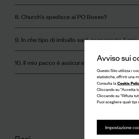
8. Church’s spedisce ai PO Boxes?
9. In che tipo di imballo sarà consegnato il mio
Avviso sui c
10. Il mio pacco è assicurato?
Questo Sito utilizza i co
statistiche, offrirti una
Cookie Poli
Consulta la
Cliccando su "Accetta tut
Cliccando su “Rifiuta tut
Puoi scegliere quali tipi
Impostazione co
Resi