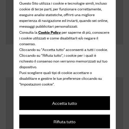
Questo Sito utilizza i cookie e tecnologie simili, incluso
cookie di terze parti, per funzionare correttamente,
eseguire analisi statistiche, offrirti una migliore
esperienza di navigazione ed inviarti, quando sei online,
messaggi pubblicitari personalizzati.
Cookie Policy
Consulta la
per saperne di più, conoscere
i cookie utilizzati e come disabilitarli e/o negare il
consenso.
Cliccando su "Accetta tutto" acconsenti a tutti i cookie.
Crema per scarpe
Crema per scarpe
Cliccando su “Rifiuta tutto”, i cookie per i quali è
Crema per Scarpe
Crema per Scarpe
richiesto il consenso non verranno memorizzati sul tuo
dispositivo.
40 €
40 €
Puoi scegliere quali tipi di cookie accettare o
disabilitare e gestire le tue preferenze cliccando su
"Impostazioni cookie".
Accetta tutto
Rifiuta tutto