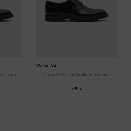
Walker 02
emilucida
Derby in Pelle di Vitello Semilucida
790 €