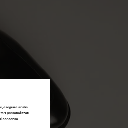
e, eseguire analisi
tari personalizzati.
 il consenso.