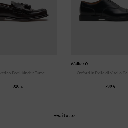
Walker 01
ssino Bookbinder Fumé
Oxford in Pelle di Vitello S
920 €
790 €
Vedi tutto