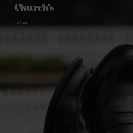
Cerca
Calzature dalle silhouette leggere
Icone per le cerimonie
Modelli femminili per l'estate
Cerca