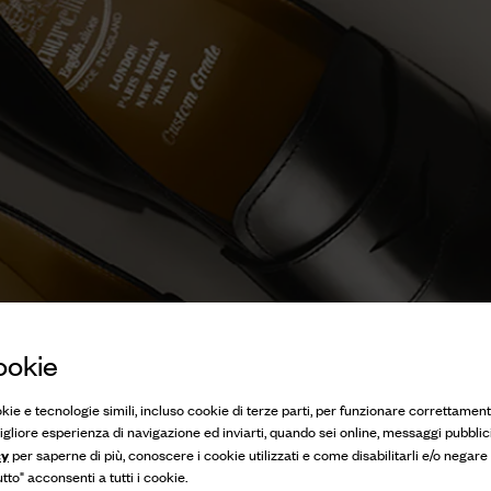
ookie
okie e tecnologie simili, incluso cookie di terze parti, per funzionare correttament
 migliore esperienza di navigazione ed inviarti, quando sei online, messaggi pubblici
cy
per saperne di più, conoscere i cookie utilizzati e come disabilitarli e/o negare
to" acconsenti a tutti i cookie.