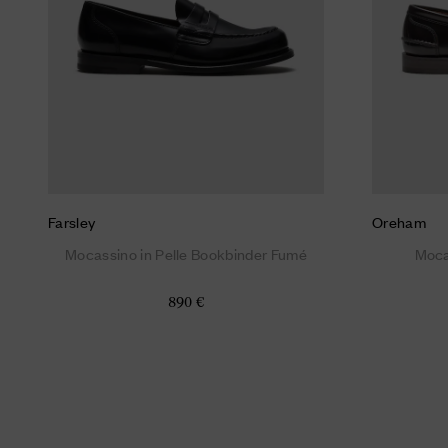
Farsley
Oreham
Mocassino in Pelle Bookbinder Fumé
Moca
890 €