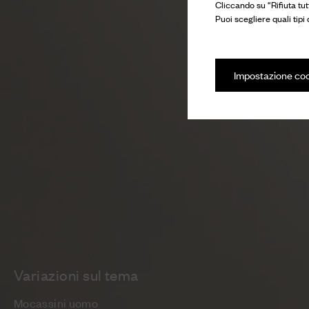
Cliccando su “Rifiuta tut
Puoi scegliere quali tipi
Impostazione co
Variazioni sul tema
Mocassini uomo