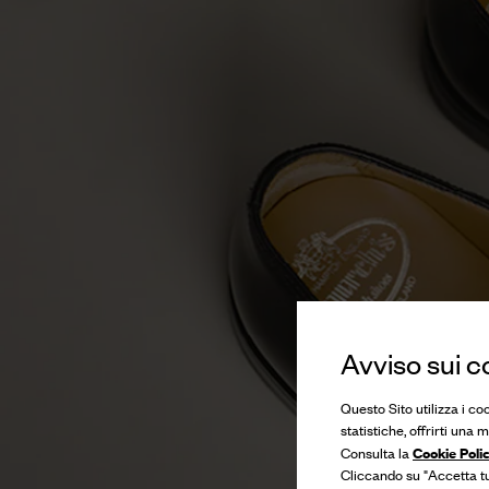
Avviso sui c
Questo Sito utilizza i co
statistiche, offrirti una
Cookie Poli
Consulta la
Cliccando su "Accetta tut