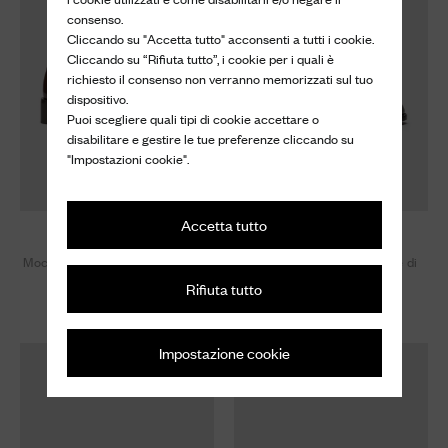
consenso.
Cliccando su "Accetta tutto" acconsenti a tutti i cookie.
Cliccando su “Rifiuta tutto”, i cookie per i quali è
richiesto il consenso non verranno memorizzati sul tuo
dispositivo.
Puoi scegliere quali tipi di cookie accettare o
disabilitare e gestire le tue preferenze cliccando su
"Impostazioni cookie".
Accetta tutto
Shelby
Kelsey 50
Mocassino in Pelle Lucida Fumé
Sandalo con Tacco in Pelle di
Vitello
Rifiuta tutto
820 €
890 €
Impostazione cookie