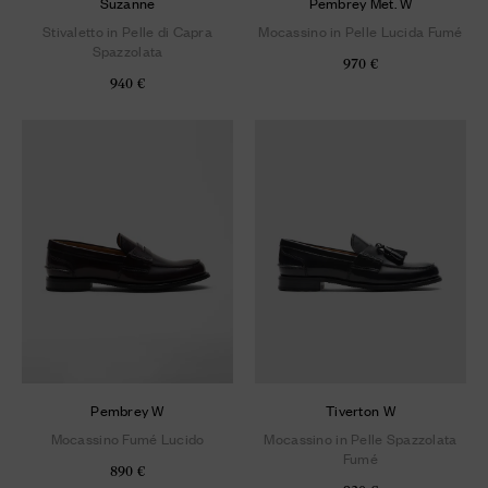
Suzanne
Pembrey Met. W
Stivaletto in Pelle di Capra
Mocassino in Pelle Lucida Fumé
Spazzolata
970 €
940 €
Pembrey W
Tiverton W
Mocassino Fumé Lucido
Mocassino in Pelle Spazzolata
Fumé
890 €