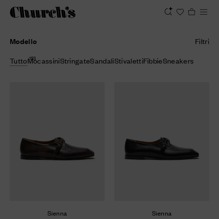
Modello
Filtri
153
Tutto
Mocassini
Stringate
Sandali
Stivaletti
Fibbie
Sneakers
Sienna
Sienna