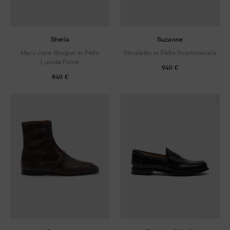
Sheila
Suzanne
Mary Jane Brogue in Pelle
Stivaletto in Pelle Scamosciata
Lucida Fumé
940 €
840 €