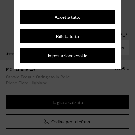
Accetta tutto
Rifiuta tutto
COMBINA CON
Impostazione cookie
Mc Farlane LW
1.150 €
Stivale Brogue Stringato in Pelle
Pieno Fiore Highland
Taglia e calzata
Ordina per telefono