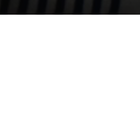
Church's X Miu Miu PE24
Perfetta fusione di modernità e raffinatezza, lo storico
modello Shanghai di Church's torna protagonista della
seconda collaborazione con Miu Miu, che rilegge il contesto
di heritage in un'ottica giovanile e disinvolta. La pelle
invecchiata e i dettagli tradizionali si accostano a una nuova
silhouette e palette cromatica in una scarpa che ridefinisce i
confini tra formale e informale, naturale e manierato.