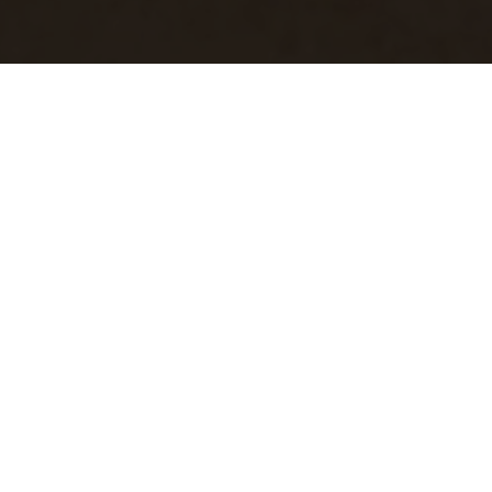
n gesso fanno
ografo Jamie
che come una
carpe rubate