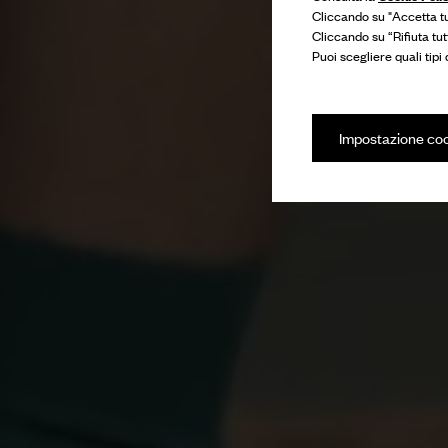
Cliccando su "Accetta tut
Cliccando su “Rifiuta tut
Puoi scegliere quali tipi
Impostazione co