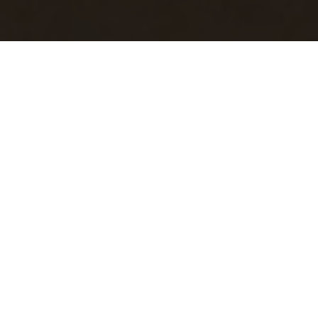
Primavera Estate 2018
si dalle città, le bianche scogliere di Dover con la loro superficie i
lla campagna Primavera Estate 2018. Gli scatti senza tempo del fot
 raffigurano un’arguta successione di situazioni vagamente oniri
 la spiaggia o l’orgoglio irriverente di un bambino che gioca con le s
al papà.