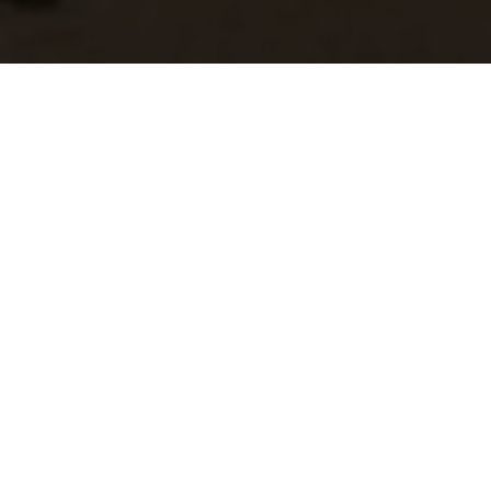
Allontanando
da sfondo a
Hawkesworth
corsa lungo