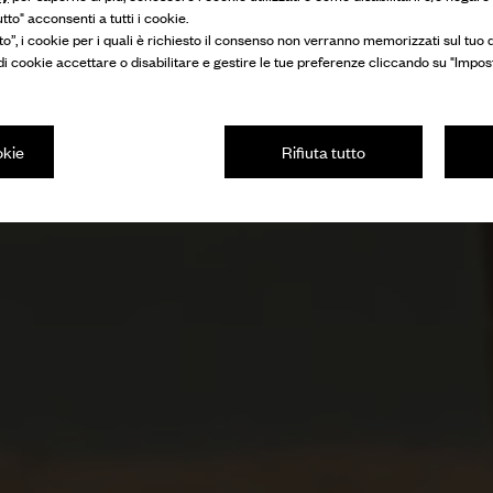
to" acconsenti a tutti i cookie.
Un'icona britannica
to”, i cookie per i quali è richiesto il consenso non verranno memorizzati sul tuo d
 di cookie accettare o disabilitare e gestire le tue preferenze cliccando su "Impos
okie
Rifiuta tutto