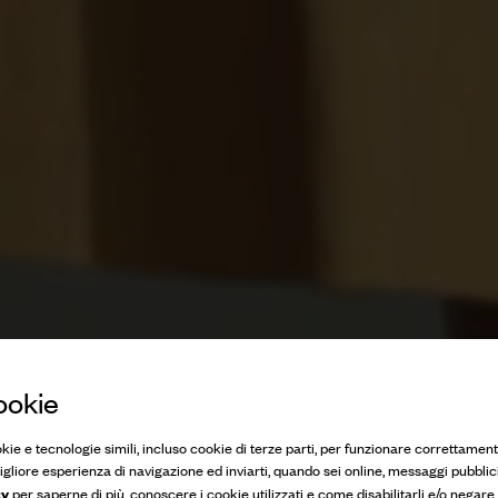
ookie
okie e tecnologie simili, incluso cookie di terze parti, per funzionare correttament
 migliore esperienza di navigazione ed inviarti, quando sei online, messaggi pubblici
cy
per saperne di più, conoscere i cookie utilizzati e come disabilitarli e/o negare