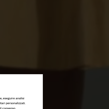
e, eseguire analisi
tari personalizzati.
 il consenso.