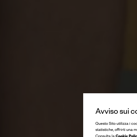
Avviso sui c
Questo Sito utilizza i co
statistiche, offrirti una
Cookie Poli
Consulta la