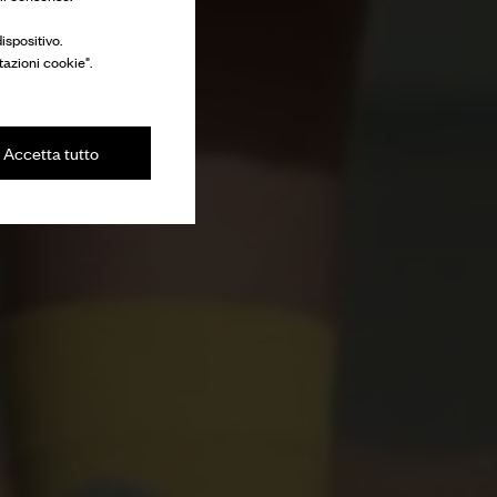
ispositivo.
tazioni cookie".
Accetta tutto