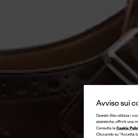
Avviso sui c
Questo Sito utilizza i co
statistiche, offrirti una
Cookie Poli
Consulta la
Cliccando su "Accetta tut