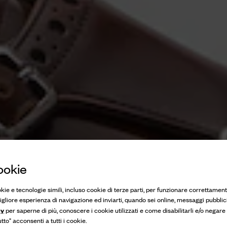
ookie
okie e tecnologie simili, incluso cookie di terze parti, per funzionare correttament
 migliore esperienza di navigazione ed inviarti, quando sei online, messaggi pubblici
cy
per saperne di più, conoscere i cookie utilizzati e come disabilitarli e/o negare
to" acconsenti a tutti i cookie.