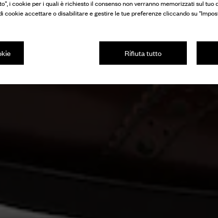
to”, i cookie per i quali è richiesto il consenso non verranno memorizzati sul tuo d
 di cookie accettare o disabilitare e gestire le tue preferenze cliccando su "Impos
okie
Rifiuta tutto