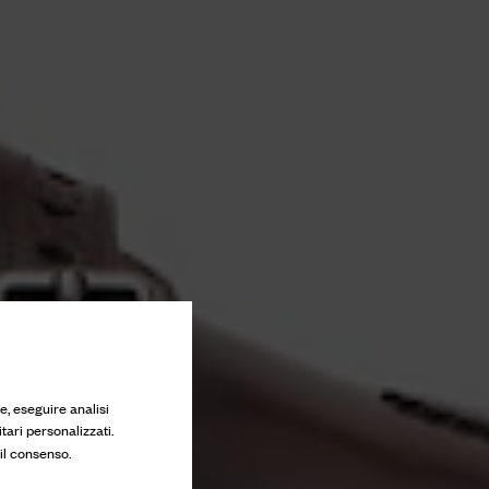
e, eseguire analisi
tari personalizzati.
 il consenso.