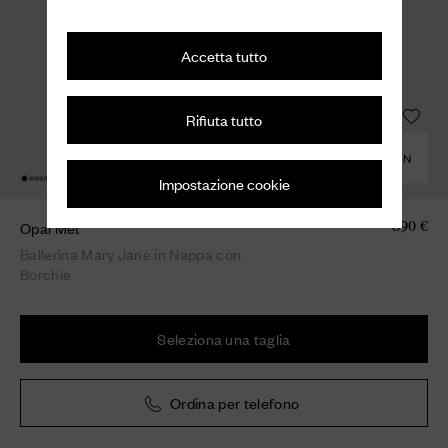
Accetta tutto
Rifiuta tutto
COMBINA CON
Impostazione cookie
Opal Met
890 €
Ballerina Mary Jane in Nappa con
Borchie
Seleziona una taglia
Ordina per telefono