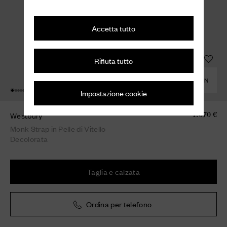
Accetta tutto
Rifiuta tutto
COMBINA CON
Impostazione cookie
Westbury
1.070 €
Monk Strap in Pelle di Vitello
Decolorata
Taglia e calzata
Ordina per telefono