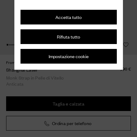
Accetta tutto
Rifiuta tutto
Impostazione cookie
From the Archive
Shanghai Laser
990 €
Monk Strap in Pelle di Vitello
Anticata
Taglia e calzata
Ordina per telefono