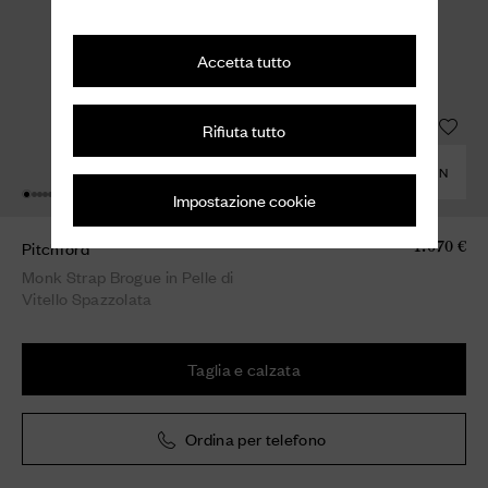
Accetta tutto
Rifiuta tutto
COMBINA CON
Impostazione cookie
Pitchford
1.070 €
Monk Strap Brogue in Pelle di
Vitello Spazzolata
Taglia e calzata
Ordina per telefono