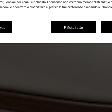
to”, i cookie per i quali è richiesto il consenso non verranno memorizzati sul tuo d
 di cookie accettare o disabilitare e gestire le tue preferenze cliccando su "Impos
okie
Rifiuta tutto