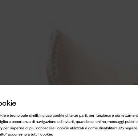
ookie
okie e tecnologie simili, incluso cookie di terze parti, per funzionare correttament
 migliore esperienza di navigazione ed inviarti, quando sei online, messaggi pubblici
cy
per saperne di più, conoscere i cookie utilizzati e come disabilitarli e/o negare
to" acconsenti a tutti i cookie.