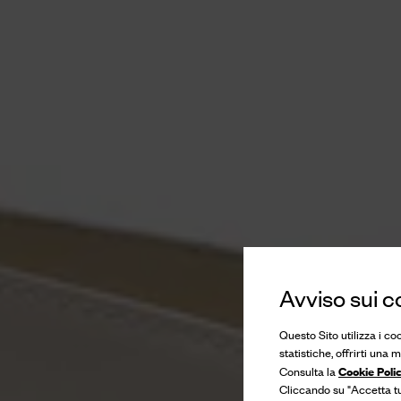
Avviso sui c
Questo Sito utilizza i co
statistiche, offrirti una
Cookie Poli
Consulta la
Cliccando su "Accetta tut