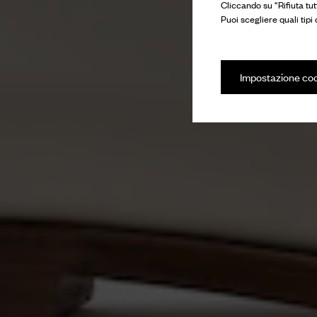
Cliccando su “Rifiuta tut
Puoi scegliere quali tipi
Impostazione co