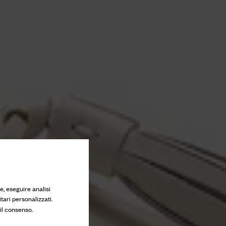
e, eseguire analisi
tari personalizzati.
 il consenso.