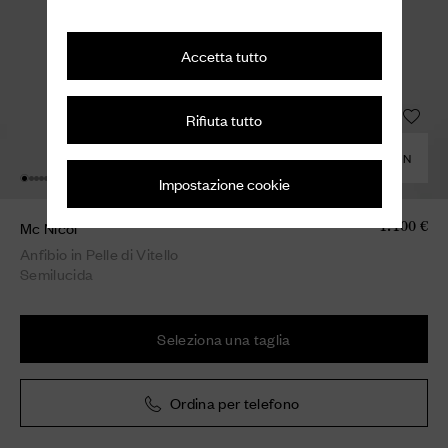
Accetta tutto
Rifiuta tutto
COMBINA CON
Impostazione cookie
Mc Nicol
1.100 €
Anfibio in Pelle di Vitello
Semilucida
Seleziona una taglia
Ordina per telefono