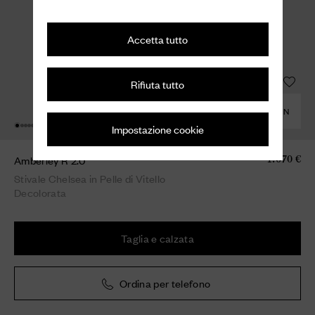
Accetta tutto
Rifiuta tutto
COMBINA CON
Impostazione cookie
Amberley R 2.0
1.070 €
Stivale Chelsea in Pelle di Vitello
Decolorata
Taglia e calzata
Ordina per telefono