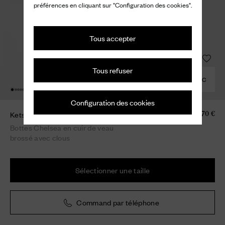
préférences en cliquant sur "Configuration des cookies".
Tous accepter
Tous refuser
COMBINER AVEC
Configuration des cookies
Ketsby Met.
1.170 €
Bottes Chelsea en cuir de veau
brossé avec clous
Sélectionner une taille
Command par téléphone