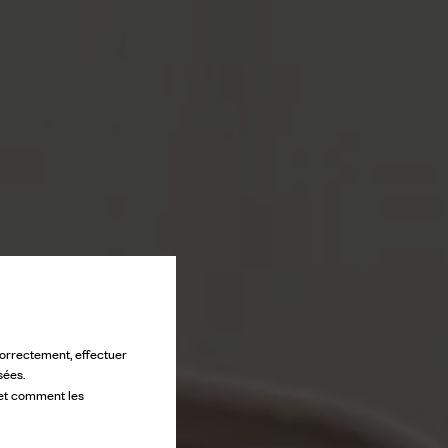
 correctement, effectuer
sées.
 et comment les