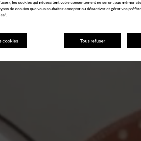
fuser», les cookies qui nécessitent votre consentement ne seront pas mémorisés s
 types de cookies que vous souhaitez accepter ou désactiver et gérer vos préfér
es".
s cookies
Tous refuser