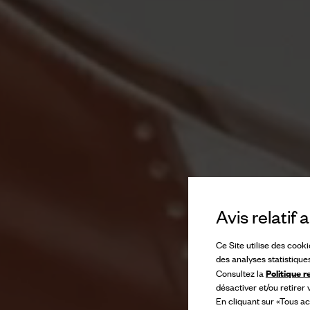
Avis relatif
Ce Site utilise des cook
des analyses statistique
Politique r
Consultez la
désactiver et/ou retirer
En cliquant sur «Tous ac