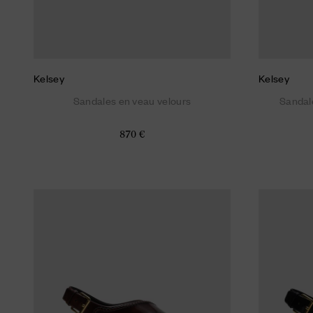
Kelsey
Kelsey
Sandales en veau velours
Sandal
870 €