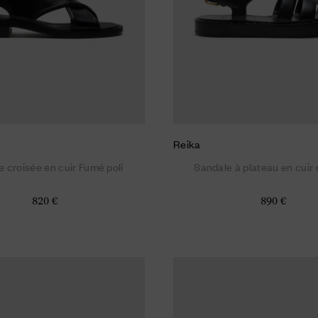
Reika
 croisée en cuir Fumé poli
Sandale à plateau en cuir
820 €
890 €