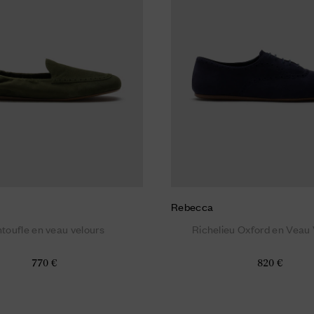
Rebecca
toufle en veau velours
Richelieu Oxford en Veau 
770 €
820 €