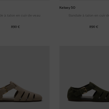
Kelsey 50
e à talon en cuir de veau
Sandale à talon en cuir 
890 €
890 €