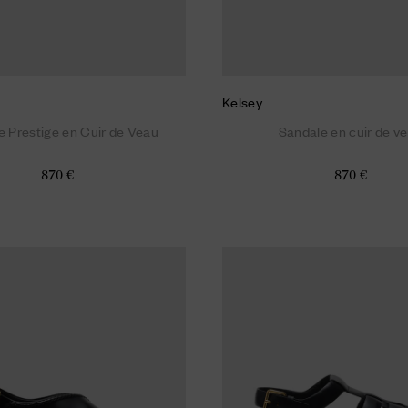
Kelsey
e Prestige en Cuir de Veau
Sandale en cuir de v
870 €
870 €