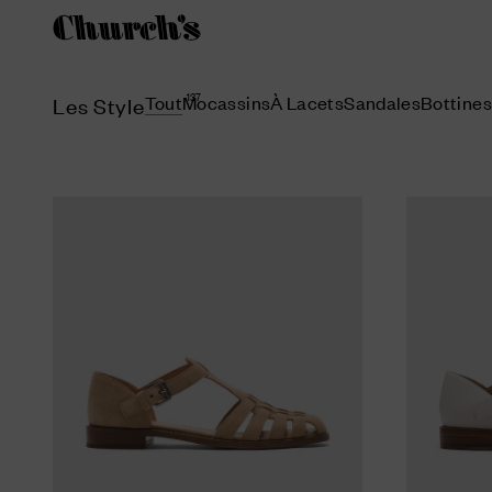
137
Tout
Mocassins
À Lacets
Sandales
Bottines
Les Style