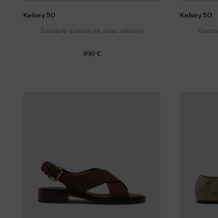
Kelsey 50
Kelsey 50
Sandale à talon en veau velours
Sandal
890 €