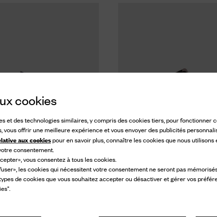
 aux cookies
ies et des technologies similaires, y compris des cookies tiers, pour fonctionner
s, vous offrir une meilleure expérience et vous envoyer des publicités personnali
elative aux cookies
pour en savoir plus, connaître les cookies que nous utilisons
 votre consentement.
cepter», vous consentez à tous les cookies.
fuser», les cookies qui nécessitent votre consentement ne seront pas mémorisés s
 types de cookies que vous souhaitez accepter ou désactiver et gérer vos préfér
Kelsey Winter
es".
dales en veau velours
Sandale en cuir de v