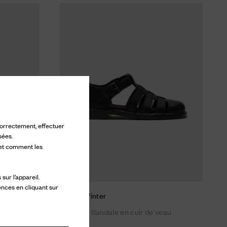
 correctement, effectuer
sées.
 et comment les
ur l’appareil.
ences en cliquant sur
Kelsey Winter
eau
Sandale en cuir de veau