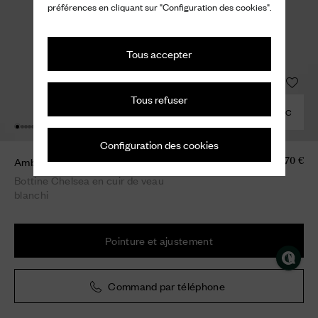
préférences en cliquant sur "Configuration des cookies".
Tous accepter
Tous refuser
COMBINER AVEC
Configuration des cookies
Amberley R 2.0
1.070 €
Bottine Chelsea en cuir de veau
blanchi
Pointure et ajustement
Command par téléphone