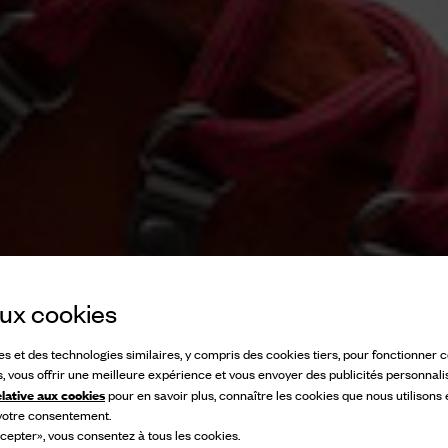
 aux cookies
ies et des technologies similaires, y compris des cookies tiers, pour fonctionner
s, vous offrir une meilleure expérience et vous envoyer des publicités personnali
elative aux cookies
pour en savoir plus, connaître les cookies que nous utilisons
 votre consentement.
cepter», vous consentez à tous les cookies.