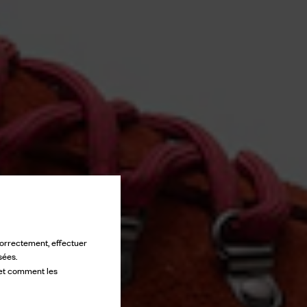
 correctement, effectuer
sées.
 et comment les