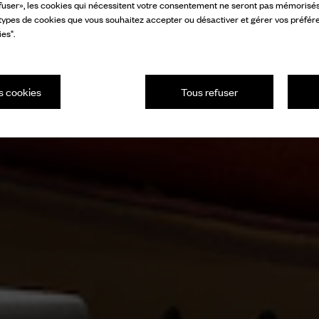
fuser», les cookies qui nécessitent votre consentement ne seront pas mémorisés s
 types de cookies que vous souhaitez accepter ou désactiver et gérer vos préfér
es".
s cookies
Tous refuser