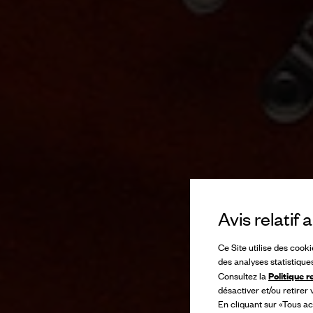
Avis relatif
Ce Site utilise des cook
des analyses statistique
Politique r
Consultez la
désactiver et/ou retirer
En cliquant sur «Tous ac