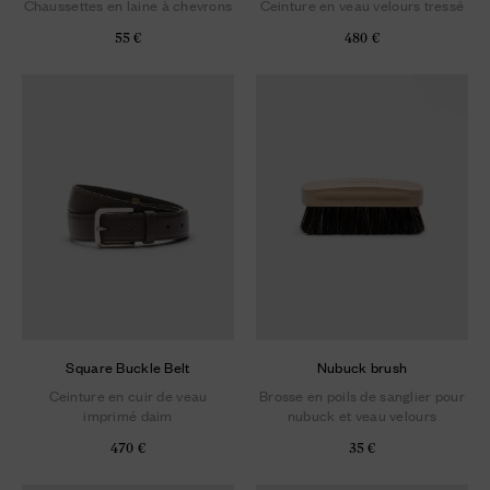
Chaussettes en laine à chevrons
Ceinture en veau velours tressé
55 €
480 €
Square Buckle Belt
Nubuck brush
Ceinture en cuir de veau
Brosse en poils de sanglier pour
imprimé daim
nubuck et veau velours
470 €
35 €