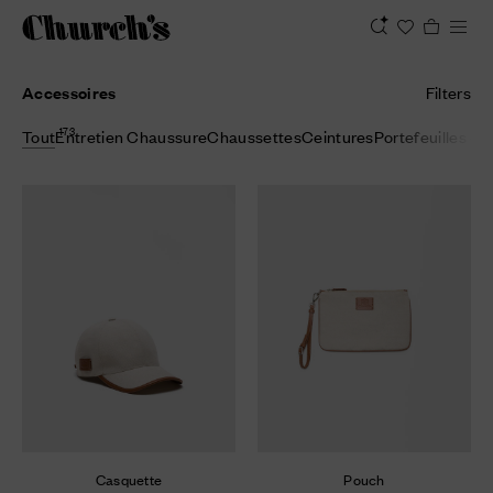
Accessoires
Filters
173
Tout
Entretien Chaussure
Chaussettes
Ceintures
Portefeuilles et
Casquette
Pouch