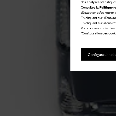
des analyses statistique
Politique r
Consultez la
désactiver et/ou retirer
En cliquant sur «Tous ac
En cliquant sur «Tous re
Vous pouvez choisir les
"Configuration des cooki
Configuration de