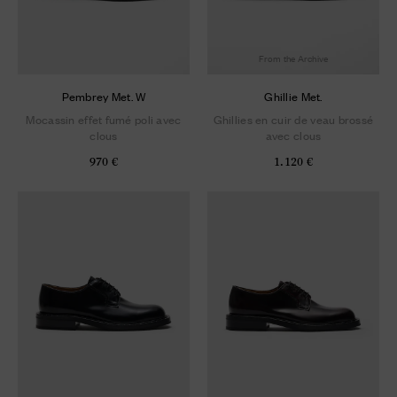
From the Archive
Pembrey Met. W
Ghillie Met.
Mocassin effet fumé poli avec
Ghillies en cuir de veau brossé
clous
avec clous
970 €
1.120 €