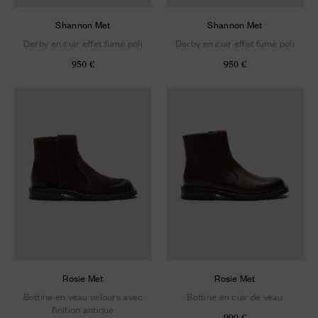
Shannon Met
Shannon Met
Derby en cuir effet fumé poli
Derby en cuir effet fumé poli
950 €
950 €
Rosie Met
Rosie Met
Bottine en veau velours avec
Bottine en cuir de veau
finition antique
990 €