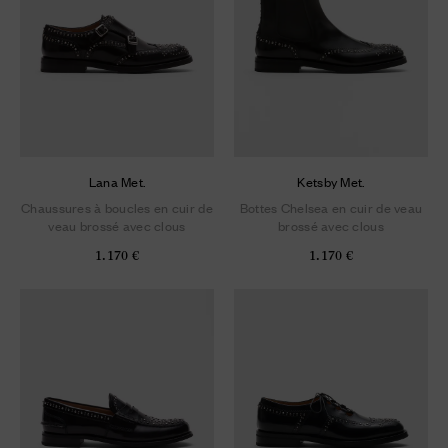
Lana Met.
Ketsby Met.
Chaussures à boucles en cuir de
Bottes Chelsea en cuir de veau
veau brossé avec clous
brossé avec clous
1.170 €
1.170 €