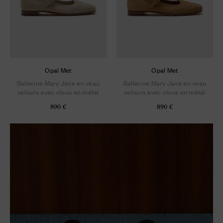
Opal Met
Opal Met
Ballerine Mary Jane en veau
Ballerine Mary Jane en veau
velours avec clous en métal
velours avec clous en métal
890 €
890 €