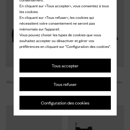
En cliquant sur «Tous accepter», vous consentez à tous
les cookies.
En cliquant sur «Tous refuser», les cookies qui
nécessitent votre consentement ne seront pas
mémorisés sur l’appareil.
Vous pouvez choisir les types de cookies que vous
souhaitez accepter ou désactiver et gérer vos
préférences en cliquant sur "Configuration des cookies".
Tous accepter
Onyx Met.
Burwood Met.
Mocassin en cuir effet fumé poli
Brogue Oxford en cuir de veau
Tous refuser
avec clous
brossé avec clous
920 €
1.120 €
Configuration des cookies