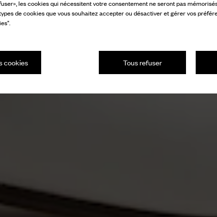
fuser», les cookies qui nécessitent votre consentement ne seront pas mémorisés s
 types de cookies que vous souhaitez accepter ou désactiver et gérer vos préfér
es".
s cookies
Tous refuser