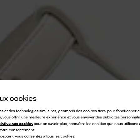
 aux cookies
ies et des technologies similaires, y compris des cookies tiers, pour fonctionner
s, vous offrir une meilleure expérience et vous envoyer des publicités personnali
elative aux cookies
pour en savoir plus, connaître les cookies que nous utilisons
 votre consentement.
cepter», vous consentez à tous les cookies.