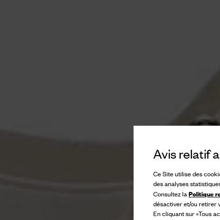
Avis relatif
Ce Site utilise des cook
des analyses statistique
Politique r
Consultez la
désactiver et/ou retirer
En cliquant sur «Tous ac