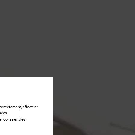
 correctement, effectuer
sées.
 et comment les