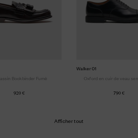
Walker 01
assin Bookbinder Fumè
Oxford en cuir de veau sem
920 €
790 €
Afficher tout