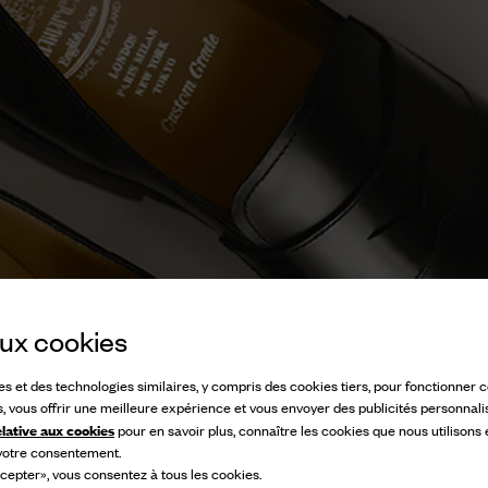
 aux cookies
ies et des technologies similaires, y compris des cookies tiers, pour fonctionner
s, vous offrir une meilleure expérience et vous envoyer des publicités personnali
elative aux cookies
pour en savoir plus, connaître les cookies que nous utilisons
 votre consentement.
cepter», vous consentez à tous les cookies.