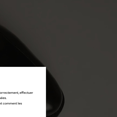
 correctement, effectuer
sées.
 et comment les