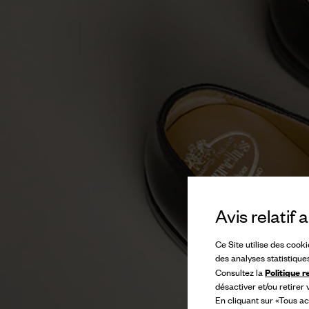
Avis relatif
Ce Site utilise des cook
des analyses statistique
Politique r
Consultez la
désactiver et/ou retirer
En cliquant sur «Tous ac