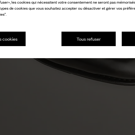
fuser», les cookies qui nécessitent votre consentement ne seront pas mémorisés s
 types de cookies que vous souhaitez accepter ou désactiver et gérer vos préfér
es".
s cookies
Tous refuser