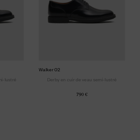
Walker 02
i-lustré
Derby en cuir de veau semi-lustré
790 €