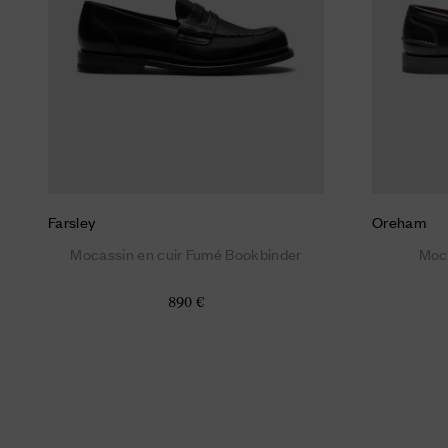
Farsley
Oreham
Mocassin en cuir Fumé Bookbinder
Moc
890 €