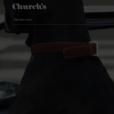
Rechercher
Chaussures aux silhouettes légères
Icônes pour les cérémonies
Modèles féminins pour l’été
Rechercher