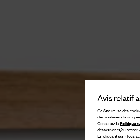
Avis relatif
Ce Site utilise des cook
des analyses statistique
Politique r
Consultez la
désactiver et/ou retirer
En cliquant sur «Tous ac