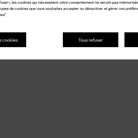
fuser», les cookies qui nécessitent votre consentement ne seront pas mémorisés s
 types de cookies que vous souhaitez accepter ou désactiver et gérer vos préfér
es".
s cookies
Tous refuser