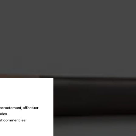
 correctement, effectuer
sées.
 et comment les