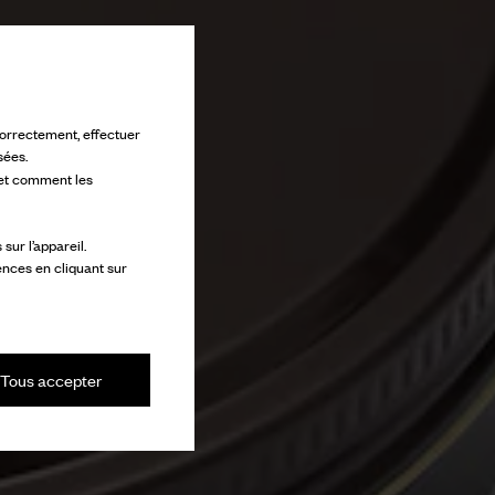
 correctement, effectuer
sées.
 et comment les
ur l’appareil.
ences en cliquant sur
Tous accepter