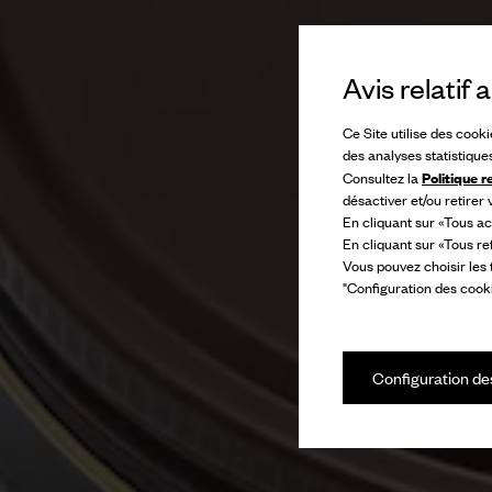
Avis relatif
Ce Site utilise des cook
des analyses statistique
Politique r
Consultez la
désactiver et/ou retirer
En cliquant sur «Tous ac
En cliquant sur «Tous re
Vous pouvez choisir les
"Configuration des cooki
Configuration de