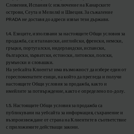
Словения, Испания (с изключение на Канарските
острови, Сеута и Мелиля) и Швеция. За съжаление
PRADA не доставя до адреси извън тези държави.
1.4. Езиците, използвани за настоящите Общи условия за
продажба, са: италиански, английски, френски, немски,
гръцки, португалски, нидерландски, испански,
български, хърватски, естонски, литовски, полски,
румънски и словашки.
На уебсайта Клиентът има възможност да избере един от
гореспоменатите езици, на който да прегледа и получи
настоящите Общи условия за продажба, както и
имейлите за потвърждение, както е определено по-долу.
1.5. Настоящите Общи условия за продажба са
публикувани на уебсайта за информация, съхранение и
възпроизвеждане от страна на Клиентите в съответствие
с приложимите действащи закони.