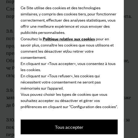
поръчката.
Ce Site utilise des cookies et des technologies
След натискане на бутона "Купи" съдържанието на
similaires, y compris des cookies tiers, pour fonctionner
поръчката не може повече да бъде променяно от Клиента.
correctement, effectuer des analyses statistiques, vous
offrir une meilleure expérience et vous envoyer des
3.8. Преди да потвърди поръчката, Клиентът трябва да
publicités personnalisées.
потвърди, че е прочел и приел Общите условия за
Politique relative aux cookies
Consultez la
pour en
savoir plus, connaître les cookies que nous utilisons et
продажба. В края на процеса на покупка е
comment les désactiver et/ou retirer votre
препоръчително Клиентът да запази или разпечата
consentement.
Общите условия за продажба. Моля, обърнете внимание,
En cliquant sur «Tous accepter», vous consentez à tous
че PRADA не съхранява копие от конкретния договор,
les cookies.
свързан с поръчката.
En cliquant sur «Tous refuser», les cookies qui
nécessitent votre consentement ne seront pas
mémorisés sur l’appareil.
3.9. Процесът на закупуване трябва да бъде напълно
Vous pouvez choisir les types de cookies que vous
завършен; ако това не бъде направено, поръчката не може
souhaitez accepter ou désactiver et gérer vos
да бъде предадена на PRADA.
préférences en cliquant sur "Configuration des cookies".
3.10. Всяка поръчка и данните на Клиента, необходими за
Tous accepter
покупката, се съхраняват от PRADA за предвидения
период от време и в съответствие с приложимите