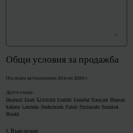
Общи условия за продажба
Последна актуализация: 30 юли 2026 г.
Други езици:
Deutsch
Eesti
Ελληνικά
English
Español
Français
Magyar
Italiano
Latviešu
Nederlands
Polski
Português
Română
Slovák
1. Въведение