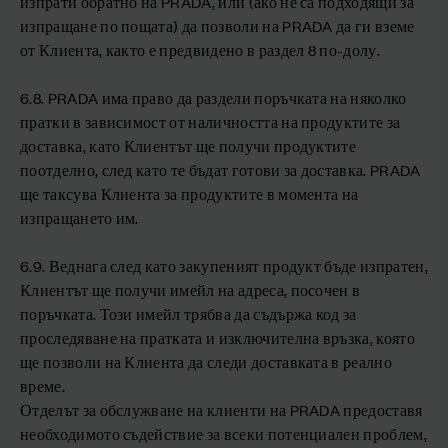
изпрати обратно на PRADA, или (ако не са подходящи за
изпращане по пощата) да позволи на PRADA да ги вземе
от Клиента, както е предвидено в раздел 8 по-долу.
6.8. PRADA има право да раздели поръчката на няколко
пратки в зависимост от наличността на продуктите за
доставка, като Клиентът ще получи продуктите
поотделно, след като те бъдат готови за доставка. PRADA
ще таксува Клиента за продуктите в момента на
изпращането им.
6.9. Веднага след като закупеният продукт бъде изпратен,
Клиентът ще получи имейл на адреса, посочен в
поръчката. Този имейл трябва да съдържа код за
проследяване на пратката и изключителна връзка, която
ще позволи на Клиента да следи доставката в реално
време.
Отделът за обслужване на клиенти на PRADA предоставя
необходимото съдействие за всеки потенциален проблем,