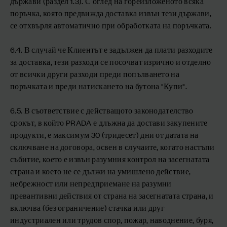
държави (раздел 1.3). С оглед на гореизложеното всяка
поръчка, която предвижда доставка извън тези държави,
се отхвърля автоматично при обработката на поръчката.
6.4. В случай че Клиентът е задължен да плати разходите
за доставка, тези разходи се посочват изрично и отделно
от всички други разходи преди попълването на
поръчката и преди натискането на бутона "Купи".
6.5. В съответствие с действащото законодателство
срокът, в който PRADA е длъжна да достави закупените
продукти, е максимум 30 (тридесет) дни от датата на
сключване на договора, освен в случаите, когато настъпи
събитие, което е извън разумния контрол на засегнатата
страна и което не се дължи на умишлено действие,
небрежност или непредприемане на разумни
превантивни действия от страна на засегнатата страна, и
включва (без ограничение) стачка или друг
индустриален или трудов спор, пожар, наводнение, буря,