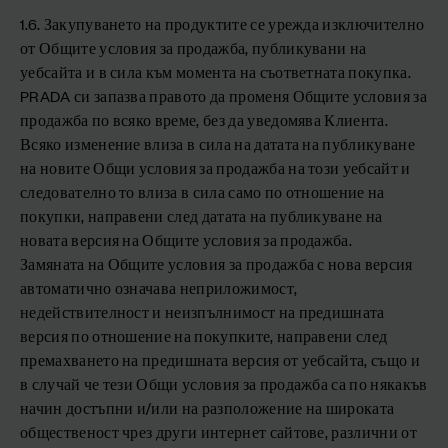
1.6. Закупуването на продуктите се урежда изключително
от Общите условия за продажба, публикувани на
уебсайта и в сила към момента на съответната покупка.
PRADA си запазва правото да променя Общите условия за
продажба по всяко време, без да уведомява Клиента.
Всяко изменение влиза в сила на датата на публикуване
на новите Общи условия за продажба на този уебсайт и
следователно то влиза в сила само по отношение на
покупки, направени след датата на публикуване на
новата версия на Общите условия за продажба.
Замяната на Общите условия за продажба с нова версия
автоматично означава неприложимост,
недействителност и неизпълнимост на предишната
версия по отношение на покупките, направени след
премахването на предишната версия от уебсайта, също и
в случай че тези Общи условия за продажба са по някакъв
начин достъпни и/или на разположение на широката
общественост чрез други интернет сайтове, различни от