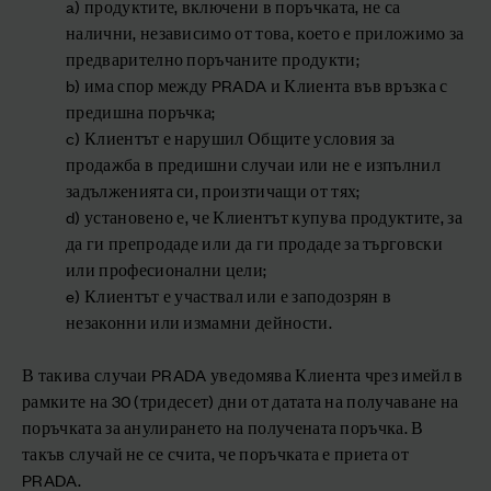
a) продуктите, включени в поръчката, не са
налични, независимо от това, което е приложимо за
предварително поръчаните продукти;
b) има спор между PRADA и Клиента във връзка с
предишна поръчка;
c) Клиентът е нарушил Общите условия за
продажба в предишни случаи или не е изпълнил
задълженията си, произтичащи от тях;
d) установено е, че Клиентът купува продуктите, за
да ги препродаде или да ги продаде за търговски
или професионални цели;
e) Клиентът е участвал или е заподозрян в
незаконни или измамни дейности.
В такива случаи PRADA уведомява Клиента чрез имейл в
рамките на 30 (тридесет) дни от датата на получаване на
поръчката за анулирането на получената поръчка. В
такъв случай не се счита, че поръчката е приета от
PRADA.