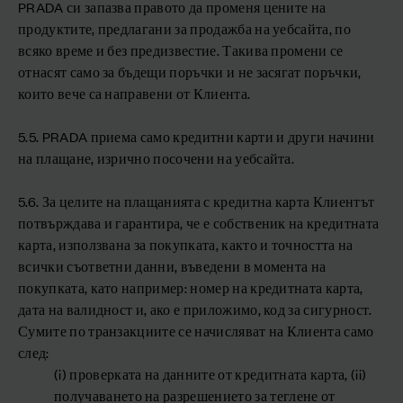
PRADA си запазва правото да променя цените на
продуктите, предлагани за продажба на уебсайта, по
всяко време и без предизвестие. Такива промени се
отнасят само за бъдещи поръчки и не засягат поръчки,
които вече са направени от Клиента.
5.5. PRADA приема само кредитни карти и други начини
на плащане, изрично посочени на уебсайта.
5.6. За целите на плащанията с кредитна карта Клиентът
потвърждава и гарантира, че е собственик на кредитната
карта, използвана за покупката, както и точността на
всички съответни данни, въведени в момента на
покупката, като например: номер на кредитната карта,
дата на валидност и, ако е приложимо, код за сигурност.
Сумите по транзакциите се начисляват на Клиента само
след:
(i) проверката на данните от кредитната карта, (ii)
получаването на разрешението за теглене от