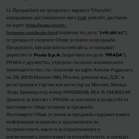
1.1. Продажбата на продукти с марката "Church’s",
извършвана дистанционно чрез
този
уебсайт, достъпен
на адрес
https://www.church-
footwear.com/eu/en.html
(наричан по-долу "
уебсайтът
"),
се урежда от следните Общи условия за продажба.
Продуктите, предлагани на уебсайта, се продават
директно от
Prada S.p.A.
(наричана по-долу "
PRADA
").
PRADA е дружество, учредено съгласно италианското
законодателство, със седалище на адрес Antonio Fogazzaro
no. 28, 20135 Милано (MI), Италия, данъчен код, ДДС и
регистрация в търговския регистър на Милано, Монца,
Лоди, Брианца под номер 10115350158, REA № 1343952 MI.
Данните за контакт с PRADA са посочени в раздел 13.1 от
настоящите Общи условия за продажба.
Настоящите Общи условия за продажба съдържат важна
информация за правата и задълженията на
потребителите, както и за ограниченията и
изключенията, които важат за потребителите, и уреждат