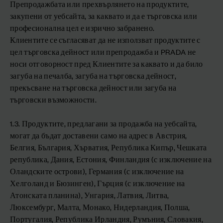
Препродажбата или прехвърлянето на продуктите,
закупени от уебсайта, за каквато и да е търговска или
професионална цел е изрично забранено.
Клиентите се съгласяват да не използват продуктите с
цел търговска дейност или препродажба и PRADA не
носи отговорност пред Клиентите за каквато и да било
загуба на печалба, загуба на търговска дейност,
прекъсване на търговска дейност или загуба на
търговски възможности.
1.3. Продуктите, предлагани за продажба на уебсайта,
могат да бъдат доставени само на адрес в Австрия,
Белгия, България, Хърватия, Република Кипър, Чешката
република, Дания, Естония, Финландия (с изключение на
Оландските острови), Германия (с изключение на
Хелголанд и Бюзинген), Гърция (с изключение на
Атонската планина), Унгария, Латвия, Литва,
Люксембург, Малта, Монако, Нидерландия, Полша,
Португалия, Република Ирландия, Румъния, Словакия,