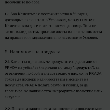
посочените по-горе.
1.7. Ако Клиентът е с местожителство в Унгария,
договорът, включително Условията, между PRADA и
Клиента няма да се счита за писмен договор. Това не
засяга валидността, приложимостта или изпълнимостта
на правата или задълженията по настоящите Условия.
2. Наличност на продукта
2.1. Клиентът признава, че продуктите, предлагани от
PRADA на уебсайта (наричани по-долу "
продукти
"), са
ограничени по брой и следователно е наясно, че PRADA
трябва да провери наличността им в момента на
покупката. PRADA полага разумни усилия, за да
гарантира, че наличността на продукта е възможно най-
актуална.
2.2. Понякога наличността на определени продукти може