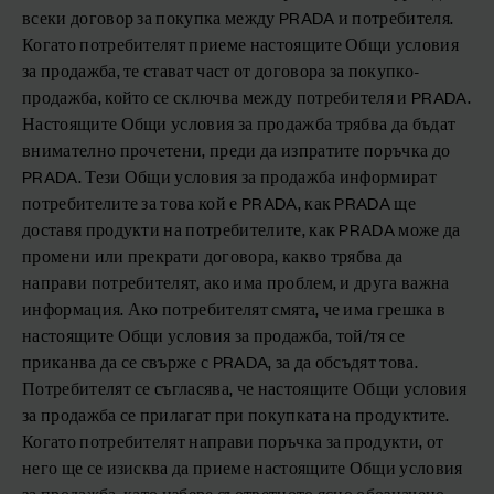
всеки договор за покупка между PRADA и потребителя.
Когато потребителят приеме настоящите Общи условия
за продажба, те стават част от договора за покупко-
продажба, който се сключва между потребителя и PRADA.
Настоящите Общи условия за продажба трябва да бъдат
внимателно прочетени, преди да изпратите поръчка до
PRADA. Тези Общи условия за продажба информират
потребителите за това кой е PRADA, как PRADA ще
доставя продукти на потребителите, как PRADA може да
промени или прекрати договора, какво трябва да
направи потребителят, ако има проблем, и друга важна
информация. Ако потребителят смята, че има грешка в
настоящите Общи условия за продажба, той/тя се
приканва да се свърже с PRADA, за да обсъдят това.
Потребителят се съгласява, че настоящите Общи условия
за продажба се прилагат при покупката на продуктите.
Когато потребителят направи поръчка за продукти, от
него ще се изисква да приеме настоящите Общи условия
за продажба, като избере съответното ясно обозначено