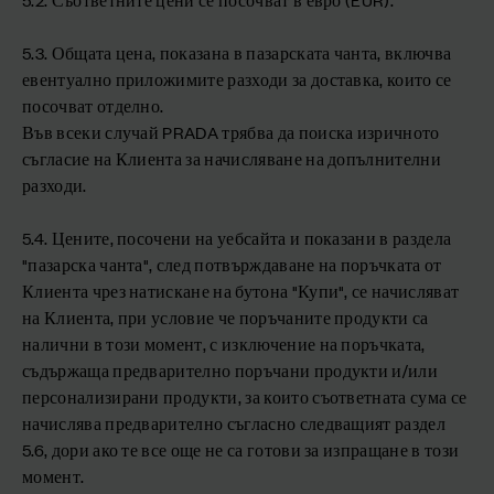
5.3. Общата цена, показана в пазарската чанта, включва
евентуално приложимите разходи за доставка, които се
посочват отделно.
Във всеки случай PRADA трябва да поиска изричното
съгласие на Клиента за начисляване на допълнителни
разходи.
5.4. Цените, посочени на уебсайта и показани в раздела
"пазарска чанта", след потвърждаване на поръчката от
Клиента чрез натискане на бутона "Купи", се начисляват
на Клиента, при условие че поръчаните продукти са
налични в този момент, с изключение на поръчката,
съдържаща предварително поръчани продукти и/или
персонализирани продукти, за които съответната сума се
начислява предварително съгласно следващият раздел
5.6, дори ако те все още не са готови за изпращане в този
момент.