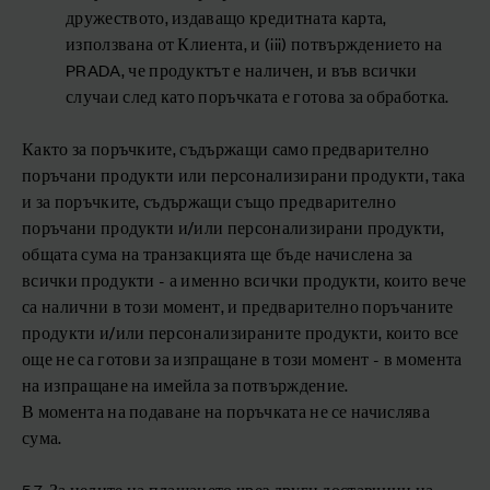
дружеството, издаващо кредитната карта,
използвана от Клиента, и (iii) потвърждението на
PRADA, че продуктът е наличен, и във всички
случаи след като поръчката е готова за обработка.
Както за поръчките, съдържащи само предварително
поръчани продукти или персонализирани продукти, така
и за поръчките, съдържащи също предварително
поръчани продукти и/или персонализирани продукти,
общата сума на транзакцията ще бъде начислена за
всички продукти - а именно всички продукти, които вече
са налични в този момент, и предварително поръчаните
продукти и/или персонализираните продукти, които все
още не са готови за изпращане в този момент - в момента
на изпращане на имейла за потвърждение.
В момента на подаване на поръчката не се начислява
сума.
5.7. За целите на плащането чрез други доставчици на