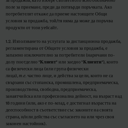
поле за приемане, преди да потвърди поръчката. Ако
потребителят откаже да приеме настоящите Общи
условия за продажба, той/тя няма да може да поръчва
продукти от този уебсайт.
1.2. Използването на услугата за дистанционна продажба,
регламентирана от Общите условия за продажба, е
запазено изключително за потребители (наричани по-
долу поотделно "
Клиент
" или заедно "
Клиенти
"), които
са физически лица (или група физически
лица),
т.е.
частно лице, и действа за цели, които не са
свързани със стопанска, промишлена, предприемаческа,
производствена, свободна, предприемаческа,
занаятчийска или професионална дейност, на възраст над
18 години (или, ако е по-млад, е достигнал възрастта на
дееспособност в съответствие със законите на своята
страна, и/или действа със съгласието на или чрез своя
законен настойник).