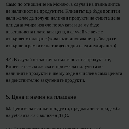
Само по отношение на Монако, в случай на пълна липса
на наличност на продуктите, Клиентът ще бъде попитан
дали желае да получи налични продукти на същата цена
или да анулира изцяло поръчката и да му бъде
възстановена платената цена, в случай че вече е
извършено плащане (това възстановяване трябва да се
извърши в рамките на тридесет дни след анулирането).
4.4. В случай на частична наличност на продуктите,
Клиентът се съгласява и приема да получи само
наличните продукти и ще му бъде начислена само цената
на действително закупените продукти.
5. Цена и начин на плащане
5.1. Цените на всички продукти, предлагани за продажба
на уебсайта, са с включен ДДС.
5.2. Съответните цени се посочват в евро (EUR).