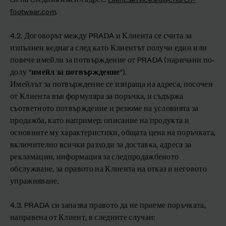
footwear.com
.
4.2. Договорът между PRADA и Клиента се счита за
изпълнен веднага след като Клиентът получи един или
повече имейли за потвърждение от PRADA (наричани по-
долу "
имейл за потвърждение
").
Имейлът за потвърждение се изпраща на адреса, посочен
от Клиента във формуляра за поръчка, и съдържа
съответното потвърждение и резюме на условията за
продажба, като например: описание на продукта и
основните му характеристики, общата цена на поръчката,
включително всички разходи за доставка, адреса за
рекламации, информация за следпродажбеното
обслужване, за правото на Клиента на отказ и неговото
упражняване.
4.3. PRADA си запазва правото да не приеме поръчката,
направена от Клиент, в следните случаи: