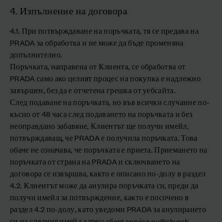
4. Изпълнение на договора
4.1. При потвърждаване на поръчката, тя се предава на
PRADA за обработка и не може да бъде променяна
допълнително.
Поръчката, направена от Клиента, се обработва от
PRADA само ако целият процес на покупка е надлежно
завършен, без да е отчетена грешка от уебсайта.
След подаване на поръчката, но във всички случаине по-
късно от 48 часа след подаването на поръчката и без
неоправдано забавяне, Клиентът ще получи имейл,
потвърждаващ, че PRADA е получила поръчката. Това
обаче не означава, че поръчката е приета. Приемането на
поръчката от страна на PRADA и сключването на
договора се извършва, както е описано по-долу в раздел
4.2. Клиентът може да анулира поръчката си, преди да
получи имейл за потвърждение, както е посочено в
раздел 4.2 по-долу, като уведоми PRADA за анулирането
си на следния имейл адрес:
client.service.eu@church-