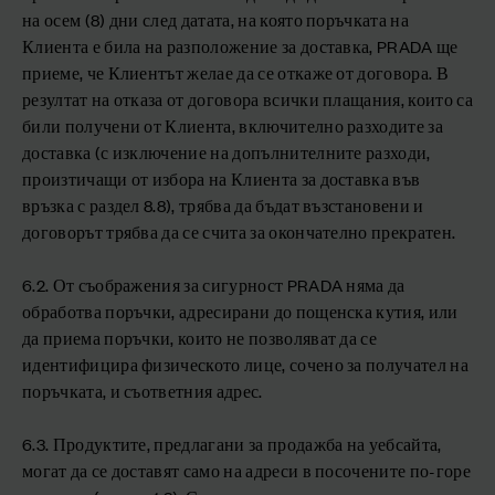
на осем (8) дни след датата, на която поръчката на
Клиента е била на разположение за доставка, PRADA ще
приеме, че Клиентът желае да се откаже от договора. В
резултат на отказа от договора всички плащания, които са
били получени от Клиента, включително разходите за
доставка (с изключение на допълнителните разходи,
произтичащи от избора на Клиента за доставка във
връзка с раздел 8.8), трябва да бъдат възстановени и
договорът трябва да се счита за окончателно прекратен.
6.2. От съображения за сигурност PRADA няма да
обработва поръчки, адресирани до пощенска кутия, или
да приема поръчки, които не позволяват да се
идентифицира физическото лице, сочено за получател на
поръчката, и съответния адрес.
6.3. Продуктите, предлагани за продажба на уебсайта,
могат да се доставят само на адреси в посочените по-горе