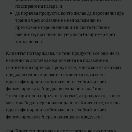
пласиране на пазара, и
да поръчва продукти, които желае да персонализира
трайно чрез добавяне на неподлежащи на
премахване персонализации в съответствие с
начините, посочени на уебсайта (например чрез
топъл печат).
Клиентът потвърждава, че тези продукти все още не са
налични за доставка към момента на подаване на
съответната поръчка. Продуктите, които могат да бъдат
предварително поръчани от Клиентите, са ясно
идентифицирани и обозначени на уебсайта чрез
формулировката "предварителна поръчка" или
"предварително поръчан продукт", а продуктите, които
могат да бъдат персонализирани от Клиентите, са ясно
идентифицирани и обозначени на уебсайта чрез
формулировката "персонализирани продукти".
3.14. Клиентът признава и се съгласява, че ако поръча