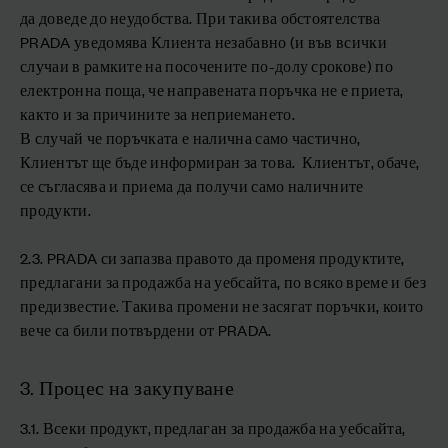
да доведе до неудобства. При такива обстоятелства
PRADA уведомява Клиента незабавно (и във всички
случаи в рамките на посочените по-долу срокове) по
електронна поща, че направената поръчка не е приета,
както и за причините за неприемането.
В случай че поръчката е налична само частично,
Клиентът ще бъде информиран за това. Клиентът, обаче,
се съгласява и приема да получи само наличните
продукти.
2.3. PRADA си запазва правото да променя продуктите,
предлагани за продажба на уебсайта, по всяко време и без
предизвестие. Такива промени не засягат поръчки, които
вече са били потвърдени от PRADA.
3. Процес на закупуване
3.1. Всеки продукт, предлаган за продажба на уебсайта,