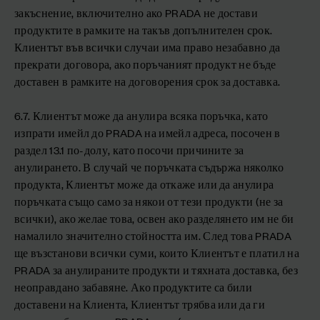
закъснение, включително ако PRADA не достави
продуктите в рамките на такъв допълнителен срок.
Клиентът във всички случаи има право незабавно да
прекрати договора, ако поръчаният продукт не бъде
доставен в рамките на договорения срок за доставка.
6.7. Клиентът може да анулира всяка поръчка, като
изпрати имейл до PRADA на имейл адреса, посочен в
раздел 13.1 по-долу, като посочи причините за
анулирането. В случай че поръчката съдържа няколко
продукта, Клиентът може да откаже или да анулира
поръчката също само за някои от тези продукти (не за
всички), ако желае това, освен ако разделянето им не би
намалило значително стойността им. След това PRADA
ще възстанови всички суми, които Клиентът е платил на
PRADA за анулираните продукти и тяхната доставка, без
неоправдано забавяне. Ако продуктите са били
доставени на Клиента, Клиентът трябва или да ги