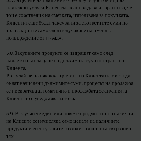
платежни услуги Клиентът потвърждава и гарантира, че
той е собственик на сметката, използвана за покупката.
Клиентите ще бъдат таксувани за съответните суми по
транзакциите само след получаване на имейл за
потвърждение от PRADA.
5.8. Закупените продукти се изпращат само след
надлежно заплащане на дължимата сума от страна на
Клиента.
В случай че по някаква причина на Клиента не могат да
бъдат начислени дължимите суми, процесът на продажба
се прекратява автоматично и продажбата се анулира, а
Клиентът се уведомява за това.
5.9. В случай че един или повече продукти не са налични,
на Клиента се начислява само цената на наличните
продукти и евентуалните разходи за доставка свързани с
тях.