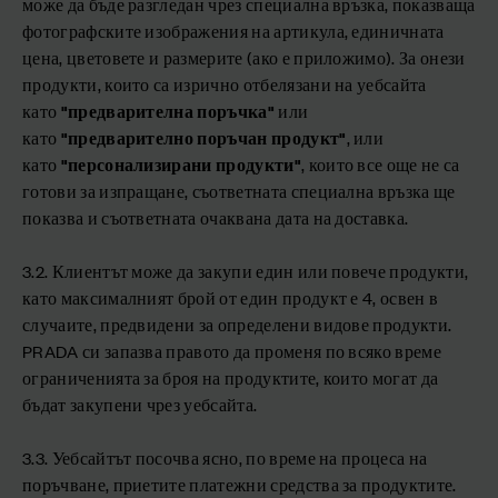
може да бъде разгледан чрез специална връзка, показваща
фотографските изображения на артикула, единичната
цена, цветовете и размерите (ако е приложимо). За онези
продукти, които са изрично отбелязани на уебсайта
като
"предварителна поръчка"
или
като
"предварително поръчан продукт"
, или
като
"персонализирани продукти"
, които все още не са
готови за изпращане, съответната специална връзка ще
показва и съответната очаквана дата на доставка.
3.2. Клиентът може да закупи един или повече продукти,
като максималният брой от един продукт е 4, освен в
случаите, предвидени за определени видове продукти.
PRADA си запазва правото да променя по всяко време
ограниченията за броя на продуктите, които могат да
бъдат закупени чрез уебсайта.
3.3. Уебсайтът посочва ясно, по време на процеса на
поръчване, приетите платежни средства за продуктите.