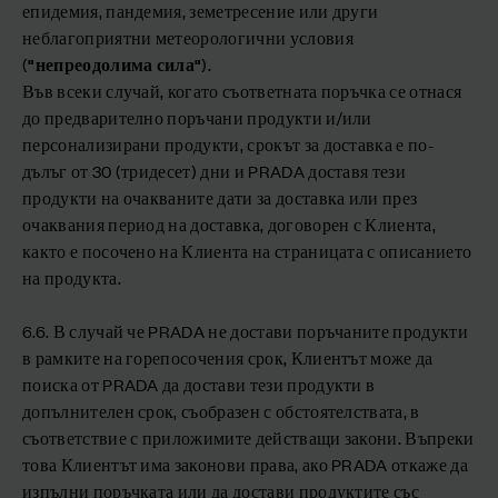
епидемия, пандемия, земетресение или други
неблагоприятни метеорологични условия
(
"непреодолима сила"
).
Във всеки случай, когато съответната поръчка се отнася
до предварително поръчани продукти и/или
персонализирани продукти, срокът за доставка е по-
дълъг от 30 (тридесет) дни и PRADA доставя тези
продукти на очакваните дати за доставка или през
очаквания период на доставка, договорен с Клиента,
както е посочено на Клиента на страницата с описанието
на продукта.
6.6. В случай че PRADA не достави поръчаните продукти
в рамките на горепосочения срок, Клиентът може да
поиска от PRADA да достави тези продукти в
допълнителен срок, съобразен с обстоятелствата, в
съответствие с приложимите действащи закони. Въпреки
това Клиентът има законови права, ако PRADA откаже да
изпълни поръчката или да достави продуктите със