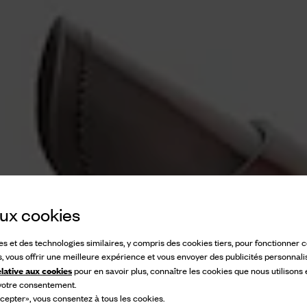
 aux cookies
ies et des technologies similaires, y compris des cookies tiers, pour fonctionner
s, vous offrir une meilleure expérience et vous envoyer des publicités personnali
elative aux cookies
pour en savoir plus, connaître les cookies que nous utilisons
 votre consentement.
cepter», vous consentez à tous les cookies.