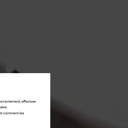
 correctement, effectuer
sées.
 et comment les