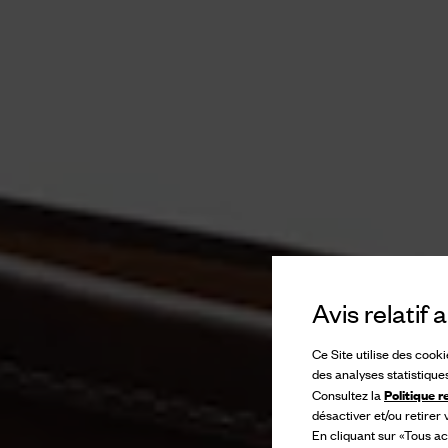
Avis relatif
Ce Site utilise des cook
des analyses statistique
Politique r
Consultez la
désactiver et/ou retirer
En cliquant sur «Tous ac