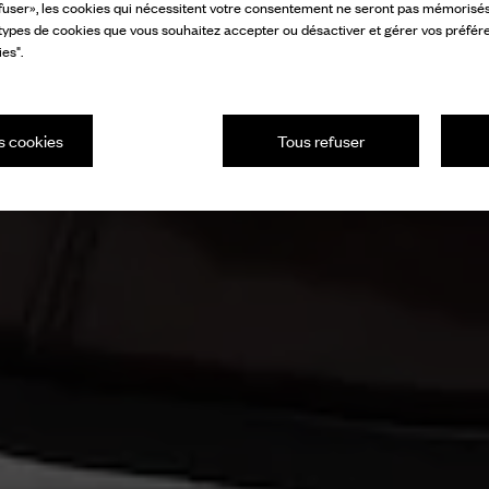
fuser», les cookies qui nécessitent votre consentement ne seront pas mémorisés s
 types de cookies que vous souhaitez accepter ou désactiver et gérer vos préfér
es".
s cookies
Tous refuser