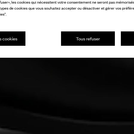
fuser», les cookies qui nécessitent votre consentement ne seront pas mémorisés s
 types de cookies que vous souhaitez accepter ou désactiver et gérer vos préfér
es".
s cookies
Tous refuser