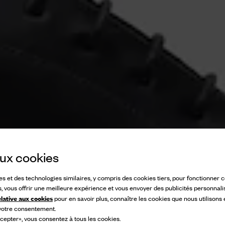
 aux cookies
ies et des technologies similaires, y compris des cookies tiers, pour fonctionner
s, vous offrir une meilleure expérience et vous envoyer des publicités personnali
elative aux cookies
pour en savoir plus, connaître les cookies que nous utilisons
 votre consentement.
cepter», vous consentez à tous les cookies.