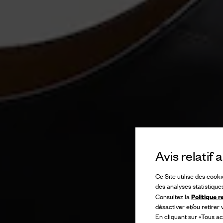
Avis relatif
Ce Site utilise des cook
des analyses statistique
Politique r
Consultez la
désactiver et/ou retirer
En cliquant sur «Tous ac