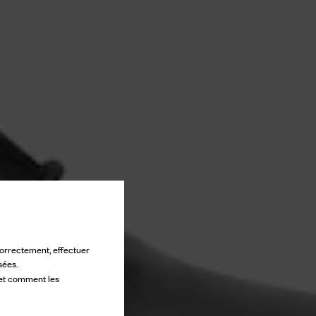
 correctement, effectuer
sées.
 et comment les