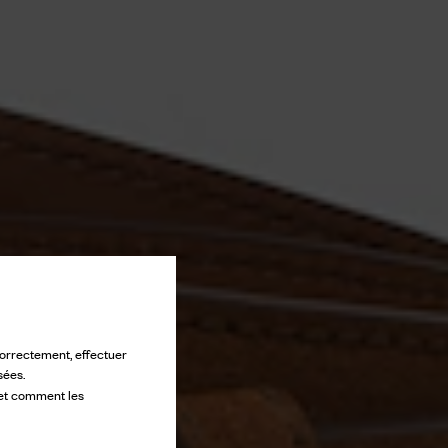
 correctement, effectuer
sées.
 et comment les