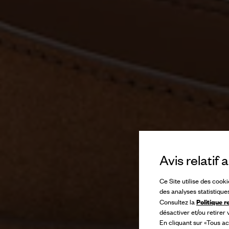
Avis relatif
Ce Site utilise des cook
des analyses statistique
Politique r
Consultez la
désactiver et/ou retirer
En cliquant sur «Tous ac