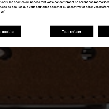
fuser», les cookies qui nécessitent votre consentement ne seront pas mémorisés s
 types de cookies que vous souhaitez accepter ou désactiver et gérer vos préfér
es".
s cookies
Tous refuser