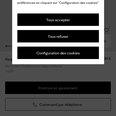
préférences en cliquant sur "Configuration des cookies".
Tous accepter
Tous refuser
COMBINER AVEC
Configuration des cookies
Reigate
990 €
Bottines Chelsea en veau velours
vieilli
Pointure et ajustement
Command par téléphone