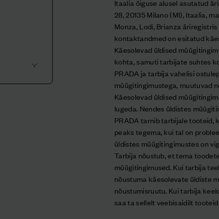
Itaalia õiguse alusel asutatud är
28, 20135 Milano (MI), Itaalia,
Monza, Lodi, Brianza äriregist
kontaktandmed on esitatud käeso
Käesolevad üldised müügitingimus
kohta, samuti tarbijate suhtes ko
PRADA ja tarbija vahelisi ostule
müügitingimustega, muutuvad ne
Käesolevad üldised müügitingimu
lugeda. Nendes üldistes müügiti
PRADA tarnib tarbijale tooteid, 
peaks tegema, kui tal on problee
üldistes müügitingimustes on vi
Tarbija nõustub, et tema toodet
müügitingimused. Kui tarbija tee
nõustuma käesolevate üldiste mü
nõustumisruutu. Kui tarbija kee
saa ta sellelt veebisaidilt tooteid 