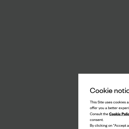
Cookie noti
This Site uses cookies an
offer you a better exper
Cookie Poli
Consult the
consent.
By clicking on “Accept al