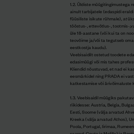
1.2. Üldiste müügitingimustega
ainult tarbijatele (edaspidi eraldi
füüsiliste isikute rühmale),
st
üks
tööstus-, ettevõtlus-, tootmis-,
üle 18-aastane (või kui ta on no
teovõime ja/või ta tegutseb oma
eestkostja kaudu).
Veebisaidilt ostetud toodete eda
edasimüügi või mis tahes profess
Kliendid nõustuvad, et nad ei kas
eesmärkidel ning PRADA ei vastu
katkestamise või ärivõimaluste 
1.3. Veebisaidil müügiks pakutava
riikidesse: Austria, Belgia, Bulg
Eesti, Soome (välja arvatud Ah
Kreeka (välja arvatud Athos), U
Poola, Portugal, Iirimaa, Rumeen
saared, Ceuta ja Melilla) ja Root