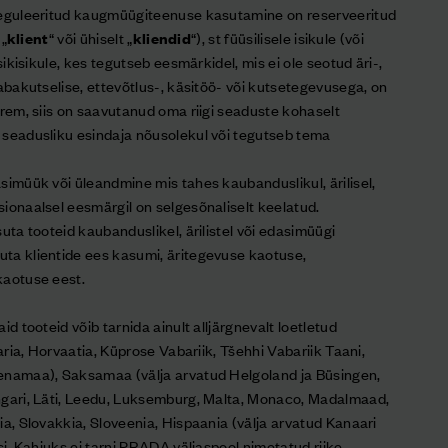
 reguleeritud kaugmüügiteenuse kasutamine on reserveeritud
 „
klient
“ või ühiselt „
kliendid
“), st füüsilisele isikule (või
ikisikule, kes tegutseb eesmärkidel, mis ei ole seotud äri-,
vabakutselise, ettevõtlus-, käsitöö- või kutsetegevusega, on
orem, siis on saavutanud oma riigi seaduste kohaselt
 seadusliku esindaja nõusolekul või tegutseb tema
simüük või üleandmine mis tahes kaubanduslikul, ärilisel,
ionaalsel eesmärgil on selgesõnaliselt keelatud.
uta tooteid kaubanduslikel, ärilistel või edasimüügi
ta klientide ees kasumi, äritegevuse kaotuse,
kaotuse eest.
id tooteid võib tarnida ainult alljärgnevalt loetletud
aaria, Horvaatia, Küprose Vabariik, Tšehhi Vabariik Taani,
venamaa), Saksamaa (välja arvatud Helgoland ja Büsingen,
ngari, Läti, Leedu, Luksemburg, Malta, Monaco, Madalmaad,
ia, Slovakkia, Sloveenia, Hispaania (välja arvatud Kanaari
si. Kahjuks ei tarni PRADA väljaspool nimetatud riike