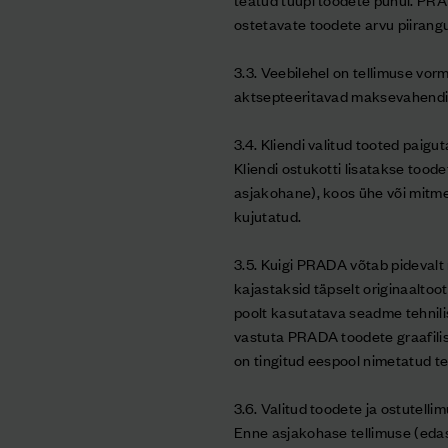
ostetavate toodete arvu piirangu
3.3. Veebilehel on tellimuse vor
aktsepteeritavad maksevahendi
3.4. Kliendi valitud tooted paigu
Kliendi ostukotti lisatakse tood
asjakohane), koos ühe või mitme d
kujutatud.
3.5. Kuigi PRADA võtab pideval
kajastaksid täpselt originaaltoot
poolt kasutatava seadme tehnilis
vastuta PRADA toodete graafilist
on tingitud eespool nimetatud te
3.6. Valitud toodete ja ostutel
Enne asjakohase tellimuse (edas