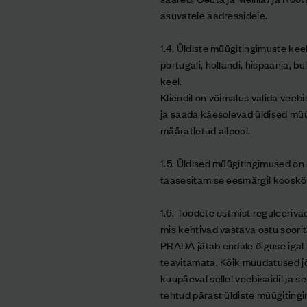
asuvatele aadressidele.
1.4. Üldiste müügitingimuste keel
portugali, hollandi, hispaania, bu
keel.
Kliendil on võimalus valida veeb
ja saada käesolevad üldised müüg
määratletud allpool.
1.5. Üldised müügitingimused on a
taasesitamise eesmärgil kooskõ
1.6. Toodete ostmist reguleeriva
mis kehtivad vastava ostu soorit
PRADA jätab endale õiguse igal a
teavitamata. Kõik muudatused j
kuupäeval sellel veebisaidil ja 
tehtud pärast üldiste müügiting