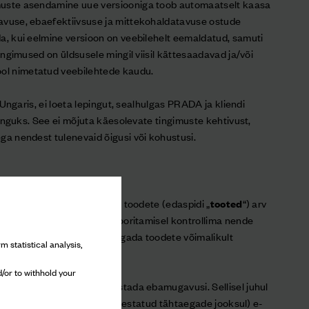
muste asendamine uue versiooniga toob automaatselt kaasa
avuse, ebaefektiivsuse ja mittekohaldatavuse ostude
da, kui eelmine versioon on veebilehelt eemaldatud, samuti
tingimused on üldsusele mingil viisil kättesaadavad ja/või
ol nimetatud veebilehtede kaudu.
n Ungaris, ei loeta lepingut, sealhulgas PRADA ja kliendi
epinguks. See ei mõjuta käesolevate tingimuste kehtivust,
ga nendest tulenevaid õigusi või kohustusi.
oolt veebisaidil pakutavate toodete (edaspidi „
tooted
“) arv
adlik, et PRADA peab ostu sooritamisel kontrollima nende
tlikke jõupingutusi, et tagada toodete võimalikult
m statistical analysis,
/or to withhold your
oodete kättesaadavus põhjustada ebamugavusi. Sellisel juhul
ult (ja igal juhul allpool sätestatud tähtaegade jooksul) e-