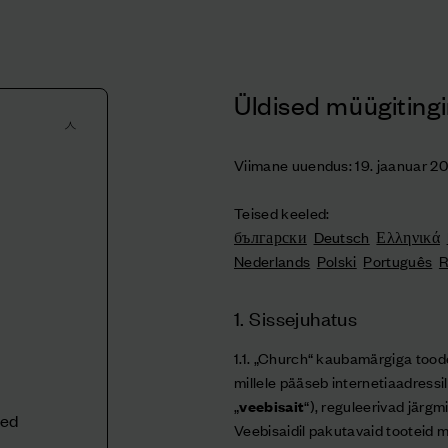
Üldised müügitin
Viimane uuendus: 19. jaanuar 2
Teised keeled:
български
Deutsch
Ελληνικά
Nederlands
Polski
Português
1. Sissejuhatus
1.1. „Church“ kaubamärgiga too
e
millele pääseb internetiaadressi
„
veebisait
“), reguleerivad järg
sed
Veebisaidil pakutavaid tooteid 