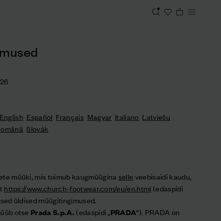
gimused
026
English
Español
Français
Magyar
Italiano
Latviešu
Română
Slovák
dete müüki, mis toimub kaugmüügina
selle
veebisaidi kaudu,
lt
https://www.church-footwear.com/eu/en.html
(edaspidi
mised üldised müügitingimused.
müüb otse
Prada S.p.A.
(edaspidi „
PRADA
“). PRADA on