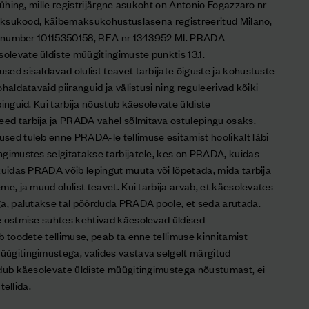
iühing, mille registrijärgne asukoht on Antonio Fogazzaro nr
 maksukood, käibemaksukohustuslasena registreeritud Milano,
ris number 10115350158, REA nr 1343952 MI. PRADA
levate üldiste müügitingimuste punktis 13.1.
ed sisaldavad olulist teavet tarbijate õiguste ja kohustuste
haldatavaid piiranguid ja välistusi ning reguleerivad kõiki
pinguid. Kui tarbija nõustub käesolevate üldiste
ed tarbija ja PRADA vahel sõlmitava ostulepingu osaks.
sed tuleb enne PRADA-le tellimuse esitamist hoolikalt läbi
ngimustes selgitatakse tarbijatele, kes on PRADA, kuidas
kuidas PRADA võib lepingut muuta või lõpetada, mida tarbija
me, ja muud olulist teavet. Kui tarbija arvab, et käesolevates
ga, palutakse tal pöörduda PRADA poole, et seda arutada.
e ostmise suhtes kehtivad käesolevad üldised
b toodete tellimuse, peab ta enne tellimuse kinnitamist
ügitingimustega, valides vastava selgelt märgitud
ldub käesolevate üldiste müügitingimustega nõustumast, ei
tellida.