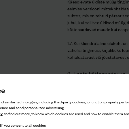
Käesolevate üldiste müügitingi
eelmise versiooni mittekohaldat
suhtes, mis on tehtud pärast se
juhul, kui sellised üldised müügi
kättesaadavad muude kui eespo
1.7. Kui kliendi alaline elukoht o
vahelisi tingimusi, kirjalikuks l
kohaldatavust või jõustatavust e
2. Toote kättesaadavus
2.1. Klient tunnistab, et PRADA p
ce
on piiratud ja ta on seetõttu te
kättesaadavust. PRADA teeb mõis
d similar technologies, including third-party cookies, to function properly, perfor
ajakohane kättesaadavus.
ience and send personalized advertising.
cy
to find out more, to know which cookies are used and how to disable them and
2.2. Aeg-ajalt võib teatavate t
l” you consent to all cookies.
teavitab PRADA klienti viivitamat