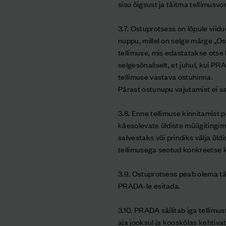
sisu õigsust ja täitma tellimusvor
3.7. Ostuprotsess on lõpule viidu
nuppu, millel on selge märge „Os
tellimuse, mis edastatakse otse
selgesõnaliselt, et juhul, kui P
tellimuse vastava ostuhinna.
Pärast ostunupu vajutamist ei sa
3.8. Enne tellimuse kinnitamist 
käesolevate üldiste müügitingimu
salvestaks või prindiks välja ül
tellimusega seotud konkreetse l
3.9. Ostuprotsess peab olema täiel
PRADA-le esitada.
3.10. PRADA säilitab iga tellimu
aja jooksul ja kooskõlas kehtiv