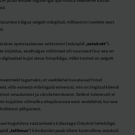
id.
mistamise käigus selgelt märgitud, millised on toodete eest
d.
tatakse spetsiaalsesse sektsiooni (edaspidi „
ostukott
“).
ete kirjeldus, sealhulgas mõõtmed või suurused (kui see on
igitaalsel kujul oleva fotopildiga, millel tooted on selgelt
t meetmeid tagamaks, et veebilehel kuvatavad fotod
eid, võib esineda mõningaid erinevusi, mis on tingitud kliendi
test omadustest ja värvilahendusest. Sellest tulenevalt ei
e kujutiste võimaliku ebapiisavuse eest veebilehel, kui see
hnilistest põhjustest.
limuse koguhinna vaatamiseks külastage Ostukoti lehekülge.
pidi „
tellimus
“) kinnitamist peab klient kontrollima ostukoti