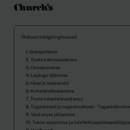
Üldised müügitingimused
1. Sissejuhatus
2. Toote kättesaadavus
3. Ostuprotsess
4. Lepingu täitmine
5. Hind ja makseviis
6. Kohaletoimetamine
7. Toote nõuetelevastavus
8. Tagastused ja tagasimaksed - Tagasivõtmin
9. Vastutuse piiramine
10. Toote autentsus ja intellektuaalomandiõigu
11. Vaidlused