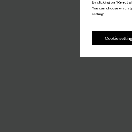
By clicking on “Reject al
You can choose which ty
setting".
Cookie settin