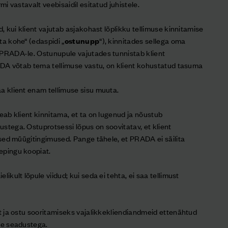
mi vastavalt veebisaidil esitatud juhistele.
d, kui klient vajutab asjakohast lõplikku tellimuse kinnitamise
ta kohe“ (edaspidi „
ostunupp
“), kinnitades sellega oma
 PRADA-le. Ostunupule vajutades tunnistab klient
RADA võtab tema tellimuse vastu, on klient kohustatud tasuma
a klient enam tellimuse sisu muuta.
peab klient kinnitama, et ta on lugenud ja nõustub
stega. Ostuprotsessi lõpus on soovitatav, et klient
dised müügitingimused. Pange tähele, et PRADA ei säilita
epingu koopiat.
ikult lõpule viidud; kui seda ei tehta, ei saa tellimust
st ja ostu sooritamiseks vajalikkekliendiandmeid ettenähtud
ate seadustega.