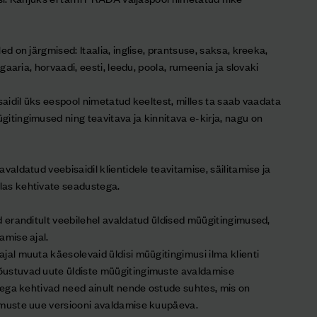
ed on järgmised: Itaalia, inglise, prantsuse, saksa, kreeka,
lgaaria, horvaadi, eesti, leedu, poola, rumeenia ja slovaki
isaidil üks eespool nimetatud keeltest, milles ta saab vaadata
itingimused ning teavitava ja kinnitava e-kirja, nagu on
valdatud veebisaidil klientidele teavitamise, säilitamise ja
las kehtivate seadustega.
d eranditult veebilehel avaldatud üldised müügitingimused,
amise ajal.
jal muuta käesolevaid üldisi müügitingimusi ilma klienti
õustuvad uute üldiste müügitingimuste avaldamise
seega kehtivad need ainult nende ostude suhtes, mis on
imuste uue versiooni avaldamise kuupäeva.