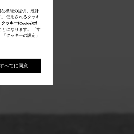
切な機能の提供、統計
。 使用されるクッキ
クッキー(Cookie)ポ
、
ことになります。 「す
 「クッキーの設定」
すべてに同意