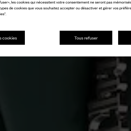
fuser», les cookies qui nécessitent votre consentement ne seront pas mémorisés s
 types de cookies que vous souhaitez accepter ou désactiver et gérer vos préfér
es".
s cookies
Tous refuser