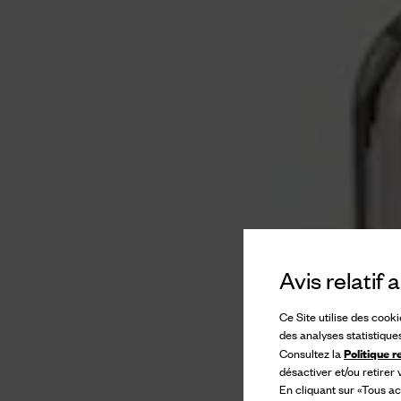
Avis relatif
Ce Site utilise des cook
des analyses statistique
Politique r
Consultez la
désactiver et/ou retirer
En cliquant sur «Tous ac