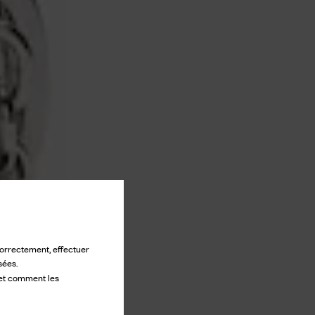
 correctement, effectuer
sées.
 et comment les