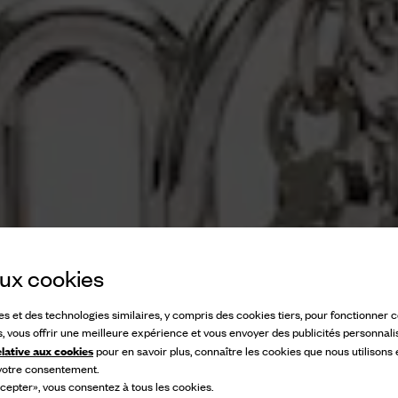
 aux cookies
ies et des technologies similaires, y compris des cookies tiers, pour fonctionner
s, vous offrir une meilleure expérience et vous envoyer des publicités personnali
elative aux cookies
pour en savoir plus, connaître les cookies que nous utilisons
 votre consentement.
cepter», vous consentez à tous les cookies.