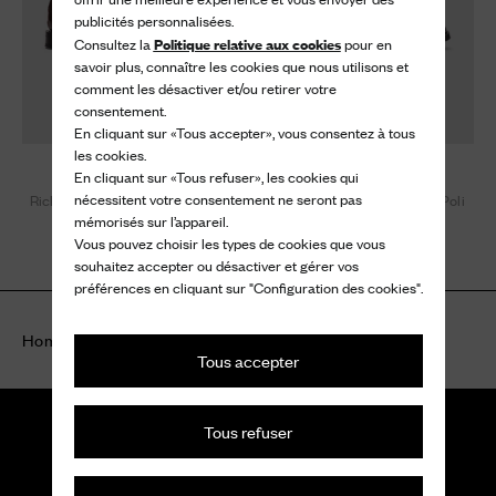
publicités personnalisées.
Politique relative aux cookies
Consultez la
pour en
savoir plus, connaître les cookies que nous utilisons et
comment les désactiver et/ou retirer votre
consentement.
En cliquant sur «Tous accepter», vous consentez à tous
les cookies.
Lana R
Lana R
En cliquant sur «Tous refuser», les cookies qui
nécessitent votre consentement ne seront pas
Richelieu à Boucle, Effet Fumé,
Richelieu à Boucle à Liant Poli
Poli
mémorisés sur l’appareil.
1.050 €
Vous pouvez choisir les types de cookies que vous
1.050 €
souhaitez accepter ou désactiver et gérer vos
préférences en cliquant sur "Configuration des cookies".
Home
Femme
Icônes
Lana
Tous accepter
Tous refuser
Newsletter