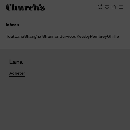
Icônes
Tout
Lana
Shanghai
Shannon
Burwood
Ketsby
Pembrey
Ghillie
Lana
Acheter