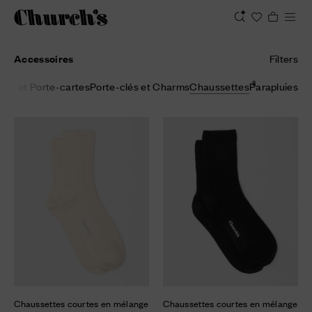
Accessoires
Filters
8
lles et Porte-cartes
Porte-clés et Charms
Chaussettes
Parapluies
Chaussettes courtes en mélange
Chaussettes courtes en mélange