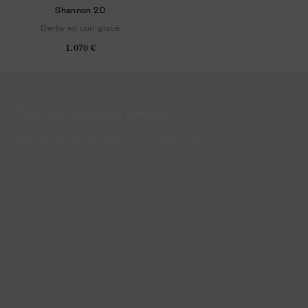
Shannon 2.0
Derby en cuir glacé
1.070 €
Tout est dans les détails
Explorez les accessoires
Learn more