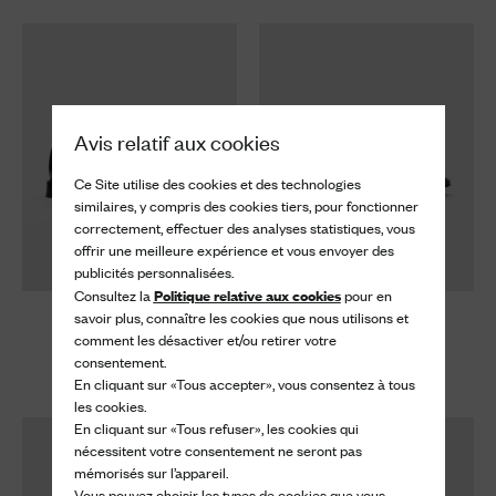
Avis relatif aux cookies
Ce Site utilise des cookies et des technologies
similaires, y compris des cookies tiers, pour fonctionner
correctement, effectuer des analyses statistiques, vous
offrir une meilleure expérience et vous envoyer des
publicités personnalisées.
Politique relative aux cookies
Consultez la
pour en
savoir plus, connaître les cookies que nous utilisons et
Shannon
Shannon
comment les désactiver et/ou retirer votre
Derby à Liant Poli
Derby à Liant Poli
consentement.
1.070 €
1.070 €
En cliquant sur «Tous accepter», vous consentez à tous
les cookies.
En cliquant sur «Tous refuser», les cookies qui
nécessitent votre consentement ne seront pas
mémorisés sur l’appareil.
Vous pouvez choisir les types de cookies que vous