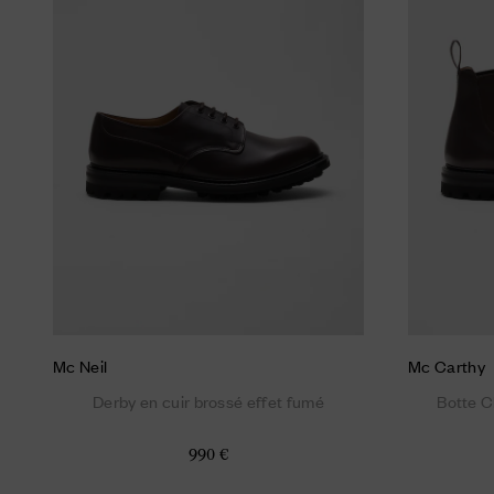
Mc Neil
Mc Carthy
Derby en cuir brossé effet fumé
Botte C
990 €