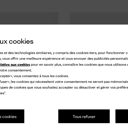
 aux cookies
ies et des technologies similaires, y compris des cookies tiers, pour fonctionner
s, vous offrir une meilleure expérience et vous envoyer des publicités personnali
elative aux cookies
pour en savoir plus, connaître les cookies que nous utilisons
 votre consentement.
cepter», vous consentez à tous les cookies.
fuser», les cookies qui nécessitent votre consentement ne seront pas mémorisés s
 types de cookies que vous souhaitez accepter ou désactiver et gérer vos préfér
es".
s cookies
Tous refuser
w
Poulton