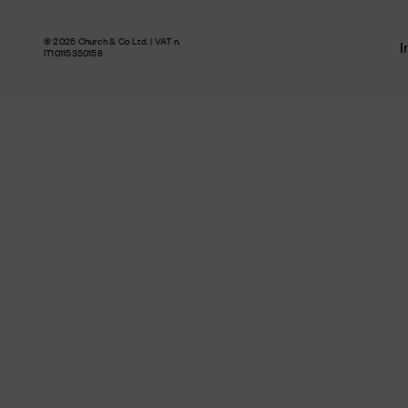
© 2026 Church & Co Ltd. | VAT n.
I
IT10115350158