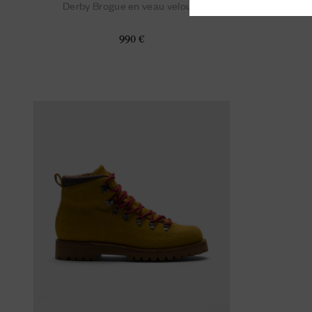
Derby Brogue en veau velours
Desert bo
990 €