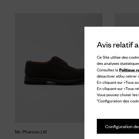
Avis relatif
Ce Site utilise des cook
des analyses statistique
Politique r
Consultez la
désactiver et/ou retirer
En cliquant sur «Tous ac
En cliquant sur «Tous re
Vous pouvez choisir les
"Configuration des cooki
Configuration de
Mc Pherson LW
Ryder Fur L