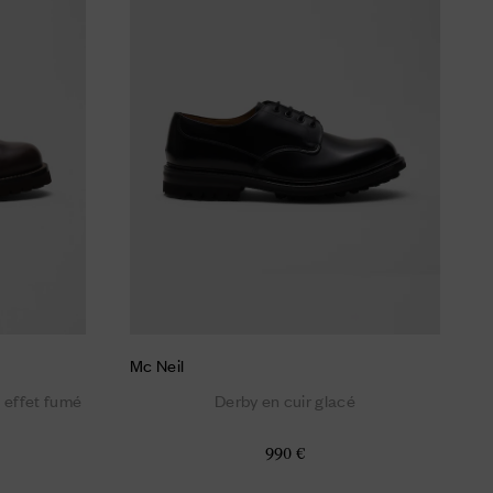
Mc Neil
é effet fumé
Derby en cuir glacé
990 €