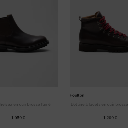
Poulton
helsea en cuir brossé fumé
Bottine à lacets en cuir bross
1.050 €
1.200 €