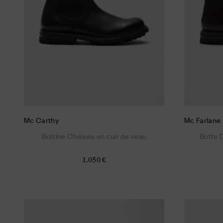
Mc Carthy
Mc Farlane
Bottine Chelsea en cuir de veau
Botte 
1.050 €