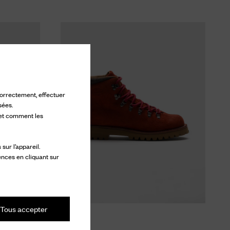
 correctement, effectuer
sées.
 et comment les
ur l’appareil.
ences en cliquant sur
Tous accepter
Poulton