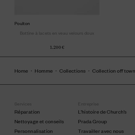
Poulton
Bottine à lacets en veau velours doux
1.200 €
Home
Homme
Collections
Collection off tow
Services
Entreprise
Réparation
L’histoire de Church’s
Nettoyage et conseils
Prada Group
Personnalisation
Travailler avec nous