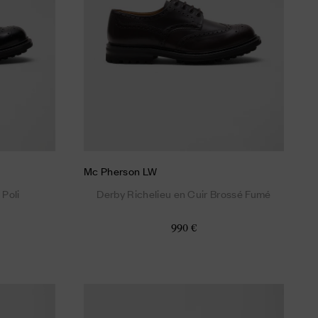
Mc Pherson LW
 Poli
Derby Richelieu en Cuir Brossé Fumé
990 €