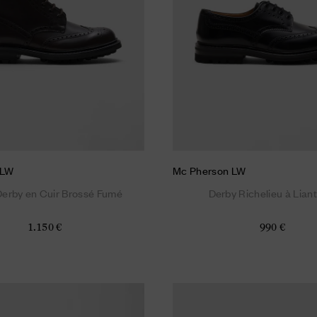
 LW
Mc Pherson LW
Derby en Cuir Brossé Fumé
Derby Richelieu à Liant
1.150 €
990 €