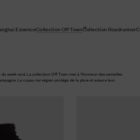
13
hanghai Essence
Collection Off Town
Collection Roadrunner
C
ns du week-end. La collection Off Town met à l’honneur des semelles
ampagne. Le cousu norvégien protège de la pluie et assure leur