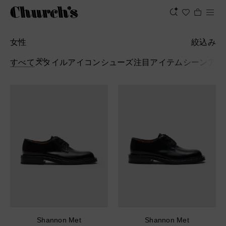
女性
絞込み
204
すべて
スタイル
アイコンシューズ
注目アイテム
シーン
アク
Shannon Met
Shannon Met