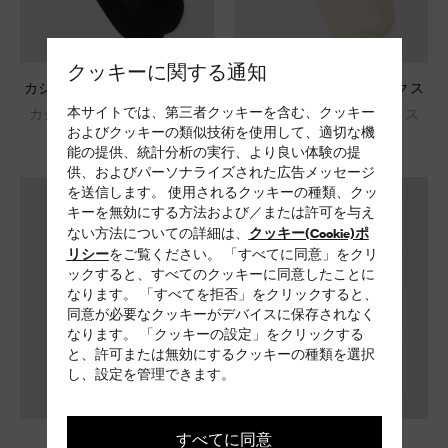
クッキーに関する通知
カシミヤ混ショートソックス
カシミヤ混ショートソックス
本サイトでは、第三者クッキーを含む、クッキー
カシミヤブレンド ソックス
カシミヤブレンド ソックス
およびクッキーの類似技術を使用して、適切な機
¥ 7,700
¥ 7,700
能の提供、統計分析の実行、より良い体験の提
供、およびパーソナライズされた広告メッセージ
を送信します。 使用されるクッキーの種類、クッ
キーを無効にする方法および／または許可を与え
クッキー(Cookie)ポ
ない方法についての詳細は、
リシー
をご覧ください。 「すべてに同意」をクリ
ックすると、すべてのクッキーに同意したことに
なります。 「すべてを拒否」をクリックすると、
同意が必要なクッキーがデバイスに保存されなく
なります。 「クッキーの設定」をクリックする
と、許可または無効にするクッキーの種類を選択
し、設定を管理できます。
すべてに同意
チャーム
キーホルダー