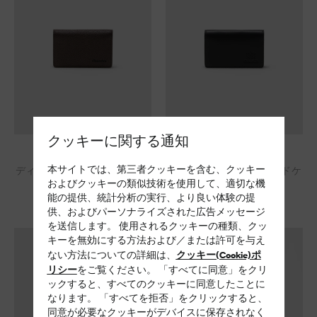
クッキーに関する通知
カードホルダー
カードホルダー
本サイトでは、第三者クッキーを含む、クッキー
ディアプリント カーフレザー
ソフトカーフレザー カードケ
およびクッキーの類似技術を使用して、適切な機
カードケース
ース
能の提供、統計分析の実行、より良い体験の提
¥ 77,000
¥ 77,000
供、およびパーソナライズされた広告メッセージ
を送信します。 使用されるクッキーの種類、クッ
キーを無効にする方法および／または許可を与え
クッキー(Cookie)ポ
ない方法についての詳細は、
リシー
をご覧ください。 「すべてに同意」をクリ
ックすると、すべてのクッキーに同意したことに
なります。 「すべてを拒否」をクリックすると、
同意が必要なクッキーがデバイスに保存されなく