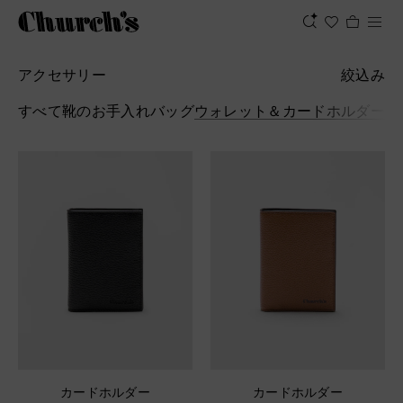
アクセサリー
絞込み
15
すべて
靴のお手入れ
バッグ
ウォレット＆カードホルダー
キ
カードホルダー
カードホルダー