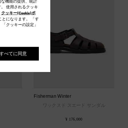
切な機能の提供、統計
。 使用されるクッキ
クッキー(Cookie)ポ
、
ことになります。 「す
 「クッキーの設定」
すべてに同意
Fisherman Winter
ワックスド スエード サンダル
¥ 176,000