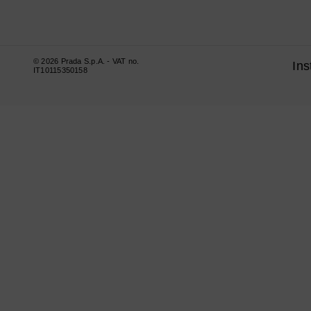
© 2026 Prada S.p.A. - VAT no.
In
IT10115350158