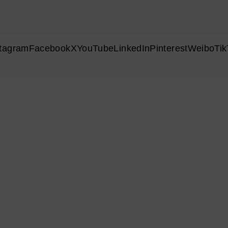
stagram
Facebook
X
YouTube
LinkedIn
Pinterest
Weibo
Tik