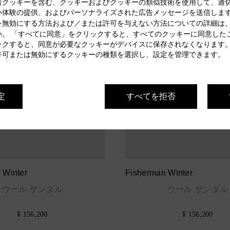
者クッキーを含む、クッキーおよびクッキーの類似技術を使用して、適
い体験の提供、およびパーソナライズされた広告メッセージを送信します
を無効にする方法および／または許可を与えない方法についての詳細は
い。 「すべてに同意」をクリックすると、すべてのクッキーに同意した
ックすると、同意が必要なクッキーがデバイスに保存されなくなります。
許可または無効にするクッキーの種類を選択し、設定を管理できます。
定
すべてを拒否
 Winter
Fisherman Winter
ウール サンダル
ウール サンダル
¥ 156,200
¥ 156,200