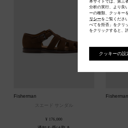
本サイトでは、第三
分析の実行、より良
ーの種類、クッキー
リシー
をご覧くださ
べてを拒否」をクリ
をクリックすると、
クッキーの設
Fisherman
Fisherman
スエード サンダル
¥ 176,000
通知を受け取る