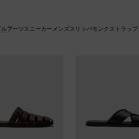
12
ダル
ブーツ
スニーカー
メンズスリッパ
モンクストラップ