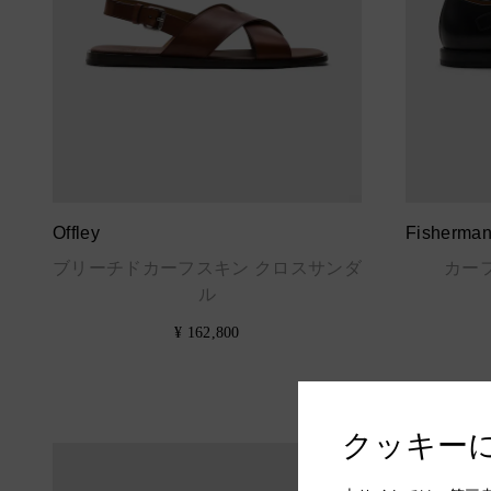
Offley
Fisherma
ブリーチドカーフスキン クロスサンダ
カー
ル
¥ 162,800
クッキー