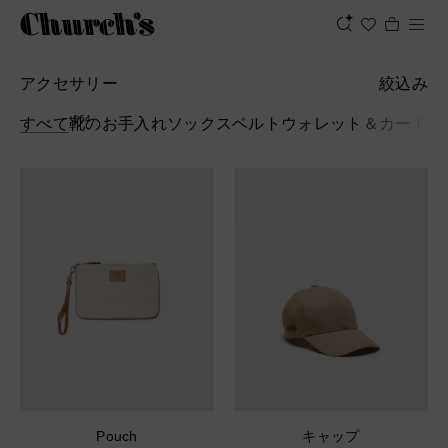
アクセサリー
絞込み
164
すべて
靴のお手入れ
ソックス
ベルト
ウォレット＆カードホ
Pouch
キャップ