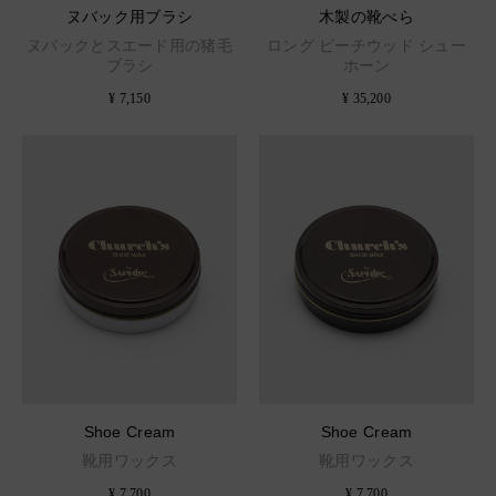
ヌバック用ブラシ
木製の靴べら
ヌバックとスエード用の猪毛
ロング ビーチウッド シュー
ブラシ
ホーン
¥ 7,150
¥ 35,200
Shoe Cream
Shoe Cream
靴用ワックス
靴用ワックス
¥ 7,700
¥ 7,700