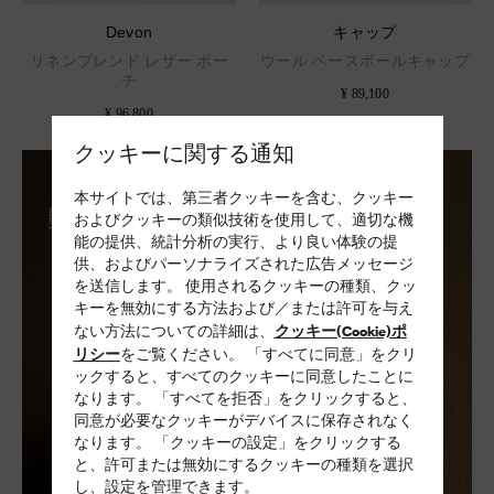
Devon
キャップ
リネンブレンド レザー ポー
ウール ベースボールキャップ
チ
¥ 89,100
¥ 96,800
クッキーに関する通知
ソックス
本サイトでは、第三者クッキーを含む、クッキー
購入する
およびクッキーの類似技術を使用して、適切な機
能の提供、統計分析の実行、より良い体験の提
供、およびパーソナライズされた広告メッセージ
を送信します。 使用されるクッキーの種類、クッ
キーを無効にする方法および／または許可を与え
クッキー(Cookie)ポ
ない方法についての詳細は、
リシー
をご覧ください。 「すべてに同意」をクリ
ックすると、すべてのクッキーに同意したことに
なります。 「すべてを拒否」をクリックすると、
同意が必要なクッキーがデバイスに保存されなく
なります。 「クッキーの設定」をクリックする
と、許可または無効にするクッキーの種類を選択
し、設定を管理できます。