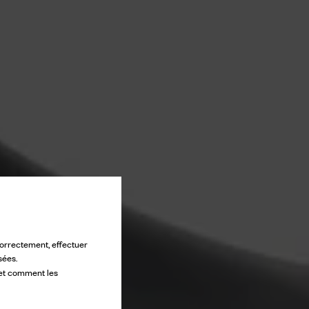
 correctement, effectuer
sées.
 et comment les