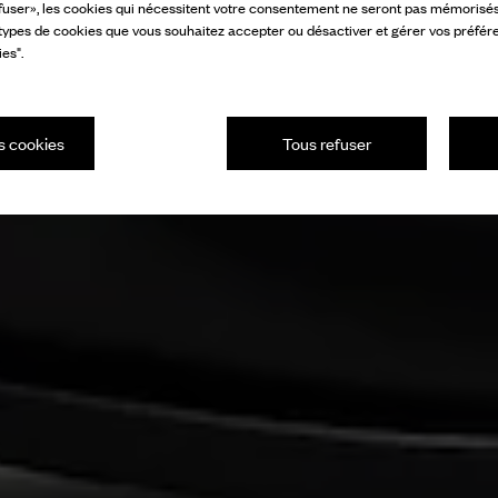
fuser», les cookies qui nécessitent votre consentement ne seront pas mémorisés s
 types de cookies que vous souhaitez accepter ou désactiver et gérer vos préfér
es".
s cookies
Tous refuser