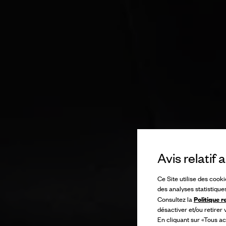
Avis relatif
Ce Site utilise des cook
des analyses statistique
Politique r
Consultez la
désactiver et/ou retirer
En cliquant sur «Tous ac