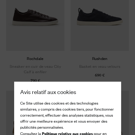
Rochdale
Rushden
Sneaker en cuir de veau City
Basket en veau velours
Calf à enfiler
690 €
790 €
Avis relatif aux cookies
Ce Site utilise des cookies et des technologies
similaires, y compris des cookies tiers, pour fonctionner
correctement, effectuer des analyses statistiques, vous
offrir une meilleure expérience et vous envoyer des
publicités personnalisées.
Politique relative aux cookies
Consultez la
pour en