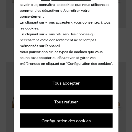
savoir plus, connaître les cookies que nous utilisons et
comment les désactiver et/ou retirer votre
consentement.
En cliquant sur «Tous accepter», vous consentez à tous
les cookies.
En cliquant sur «Tous refuser», les cookies qui
Rushden
Rushden
nécessitent votre consentement ne seront pas
Basket en veau velours
Basket en veau velours
mémorisés sur l’appareil.
Vous pouvez choisir les types de cookies que vous
690 €
690 €
souhaitez accepter ou désactiver et gérer vos
préférences en cliquant sur "Configuration des cookies".
Tous accepter
Tous refuser
Configuration des cookies