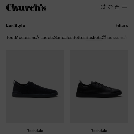
Les Style
Filters
13
Tout
Mocassins
À Lacets
Sandales
Bottes
Baskets
Chaussons
À Bo
Rochdale
Rochdale