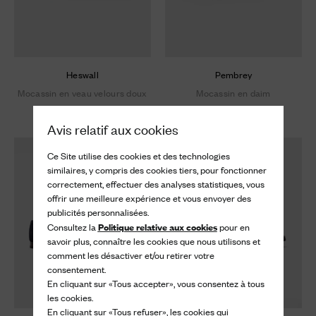
Heswall
Pembrey
Mocassin en veau velours doux
Mocassin en daim
920 €
920 €
Avis relatif aux cookies
Ce Site utilise des cookies et des technologies
similaires, y compris des cookies tiers, pour fonctionner
correctement, effectuer des analyses statistiques, vous
offrir une meilleure expérience et vous envoyer des
publicités personnalisées.
Politique relative aux cookies
Consultez la
pour en
savoir plus, connaître les cookies que nous utilisons et
comment les désactiver et/ou retirer votre
consentement.
En cliquant sur «Tous accepter», vous consentez à tous
les cookies.
En cliquant sur «Tous refuser», les cookies qui