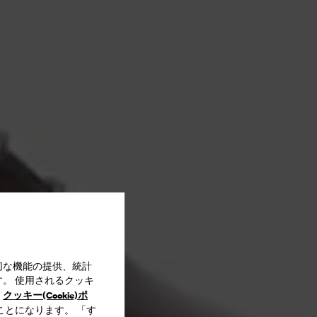
切な機能の提供、統計
。 使用されるクッキ
クッキー(Cookie)ポ
、
ことになります。 「す